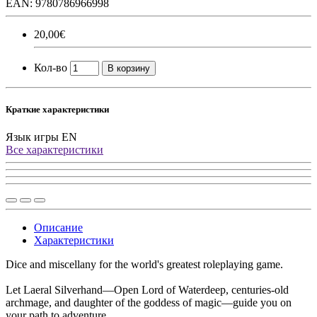
EAN: 9780786966998
20,00€
Кол-во
В корзину
Краткие характеристики
Язык игры
EN
Все характеристики
Описание
Характеристики
Dice and miscellany for the world's greatest roleplaying game.
Let Laeral Silverhand—Open Lord of Waterdeep, centuries-old
archmage, and daughter of the goddess of magic—guide you on
your path to adventure.