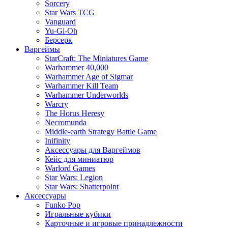
Sorcery
Star Wars TCG
Vanguard
Yu-Gi-Oh
Берсерк
Варгеймы
StarCraft: The Miniatures Game
Warhammer 40,000
Warhammer Age of Sigmar
Warhammer Kill Team
Warhammer Underworlds
Warcry
The Horus Heresy
Necromunda
Middle-earth Strategy Battle Game
Inifinity
Аксессуары для Варгеймов
Кейс для миниатюр
Warlord Games
Star Wars: Legion
Star Wars: Shatterpoint
Аксессуары
Funko Pop
Игральные кубики
Карточные и игровые принадлежности