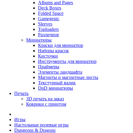
Albums and Pages
Deck Boxes
Folded Space
Gamegenic
Sleeves
Toploaders
Различное
Миниатюры
Краски для миниатюр
Наборы красок
Кисточки
Инструменты для миниатюр
Праймеры
Элементы ландшафта
Магниты и магнитные листы
Текстурный валик
DnD миниатюры
Печать
3D печать на заказ
Коврики с принтом
Игры
Настольные ролевые игры
Dungeons & Dragons