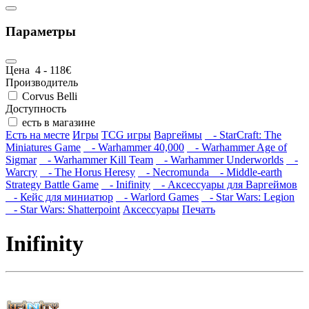
Параметры
Цена
4
-
118
€
Производитель
Corvus Belli
Доступность
есть в магазине
Есть на месте
Игры
TCG игры
Варгеймы
- StarCraft: The
Miniatures Game
- Warhammer 40,000
- Warhammer Age of
Sigmar
- Warhammer Kill Team
- Warhammer Underworlds
-
Warcry
- The Horus Heresy
- Necromunda
- Middle-earth
Strategy Battle Game
- Inifinity
- Аксессуары для Варгеймов
- Кейс для миниатюр
- Warlord Games
- Star Wars: Legion
- Star Wars: Shatterpoint
Аксессуары
Печать
Inifinity