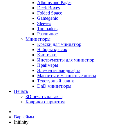
Albums and Pages
Deck Boxes
Folded Space
Gamegenic
Sleeves
Toploaders
Различное
Миниатюры
Краски для миниатюр
Наборы красок
Кисточки
Инструменты для миниатюр
Праймеры
Элементы ландшафта
Магниты и магнитные листы
Текстурный валик
DnD миниатюры
Печать
3D печать на заказ
Коврики с принтом
Варгеймы
Inifinity