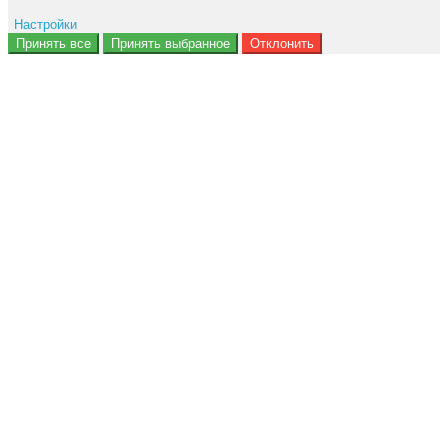
Настройки
Ad storage
Принять все
Принять выбранное
Отклонить
Данные пользователя
Персонализация рекламы
Аналитика
Функциональность
Персонализация
Безопасность
Privacy Policy