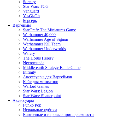
Sorcery
Star Wars TCG
Vanguard
Yu-Gi-Oh
Берсерк
Варгеймы
StarCraft: The Miniatures Game
Warhammer 40,000
Warhammer Age of Sigmar
Warhammer Kill Team
Warhammer Underworlds
Warcry
The Horus Heresy
Necromunda
Middle-earth Strategy Battle Game
Inifinity
Аксессуары для Варгеймов
Кейс для миниатюр
Warlord Games
Star Wars: Legion
Star Wars: Shatterpoint
Аксессуары
Funko Pop
Игральные кубики
Карточные и игровые принадлежности