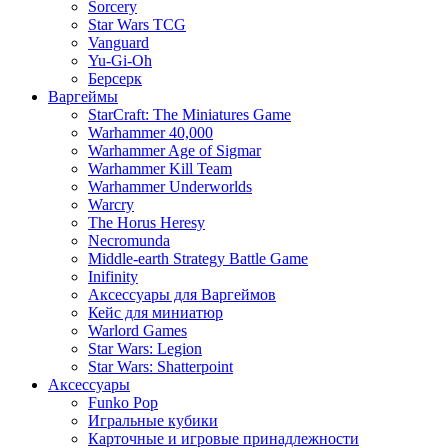
Sorcery
Star Wars TCG
Vanguard
Yu-Gi-Oh
Берсерк
Варгеймы
StarCraft: The Miniatures Game
Warhammer 40,000
Warhammer Age of Sigmar
Warhammer Kill Team
Warhammer Underworlds
Warcry
The Horus Heresy
Necromunda
Middle-earth Strategy Battle Game
Inifinity
Аксессуары для Варгеймов
Кейс для миниатюр
Warlord Games
Star Wars: Legion
Star Wars: Shatterpoint
Аксессуары
Funko Pop
Игральные кубики
Карточные и игровые принадлежности