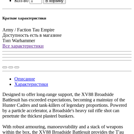
Кол-во
В корзину
Краткие характеристики
Army / Faction
Tau Empire
Доступность
есть в магазине
Тип
Warhammer
Все характеристики
Описание
Характеристики
Designed to offer long-range support, the XV88 Broadside
Battlesuit has exceeded expectations, becoming a mainstay of the
Hunter Cadres and tank-killers of legendary proportions. Powered
by a particle accelerator, a Broadside's heavy rail rifle shot can
penetrate the thickest plasteel bunkers.
With robust armouring, manoeuvrability and a stack of weapons
within the box, the XV88 Broadside Battlesuit provides the T'au