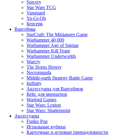
Sorcery
Star Wars TCG
Vanguard
Yu-Gi-Oh
Берсерк
Варгеймы
StarCraft: The Miniatures Game
Warhammer 40,000
Warhammer Age of Sigmar
Warhammer Kill Team
Warhammer Underworlds
Warcry
The Horus Heresy
Necromunda
Middle-earth Strategy Battle Game
Inifinity
Аксессуары для Варгеймов
Кейс для миниатюр
Warlord Games
Star Wars: Legion
Star Wars: Shatterpoint
Аксессуары
Funko Pop
Игральные кубики
Карточные и игровые принадлежности