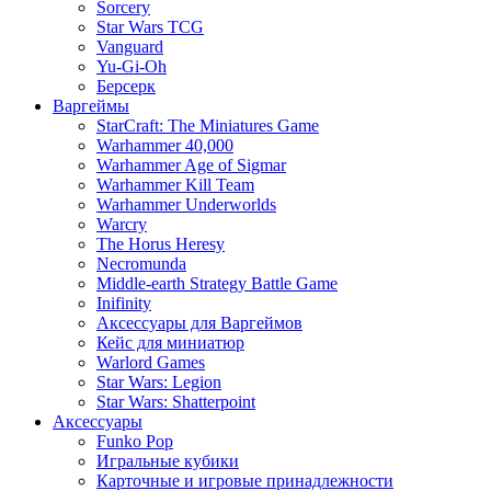
Sorcery
Star Wars TCG
Vanguard
Yu-Gi-Oh
Берсерк
Варгеймы
StarCraft: The Miniatures Game
Warhammer 40,000
Warhammer Age of Sigmar
Warhammer Kill Team
Warhammer Underworlds
Warcry
The Horus Heresy
Necromunda
Middle-earth Strategy Battle Game
Inifinity
Аксессуары для Варгеймов
Кейс для миниатюр
Warlord Games
Star Wars: Legion
Star Wars: Shatterpoint
Аксессуары
Funko Pop
Игральные кубики
Карточные и игровые принадлежности