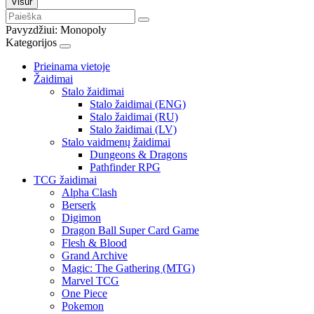
Visur
Pavyzdžiui:
Monopoly
Kategorijos
Prieinama vietoje
Žaidimai
Stalo žaidimai
Stalo žaidimai (ENG)
Stalo žaidimai (RU)
Stalo žaidimai (LV)
Stalo vaidmenų žaidimai
Dungeons & Dragons
Pathfinder RPG
TCG žaidimai
Alpha Clash
Berserk
Digimon
Dragon Ball Super Card Game
Flesh & Blood
Grand Archive
Magic: The Gathering (MTG)
Marvel TCG
One Piece
Pokemon