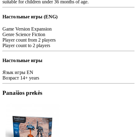
suitable for children under 36 months of age.
Настольные игры (ENG)
Game Version
Expansion
Genre
Science Fiction
Player count from
2 players
Player count to
2 players
Настольные игры
Язык игры
EN
Возраст
14+ years
Panašios prekės