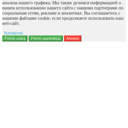
анализа нашего трафика. Мы также делимся информацией о
вашем использовании нашего сайта с нашими партнерами по
социальным сетям, рекламе и аналитике. Вы соглашаетесь с
нашими файлами cookie, если продолжаете использовать наш
веб-сайт.
Nustatymai
Reklama
Priimti viską
Priimti pasirinktus
Atmesti
Naudotojo duomenys
Reklamos personalizavimas
Analitika
Funkcionalumas
Personalizavimas
<b>Notice</b>: Undefined offset: 9 in
<b>/data/site/http/admin/view/template/extension/module/google_con
on line <b>136</b>
Saugumas