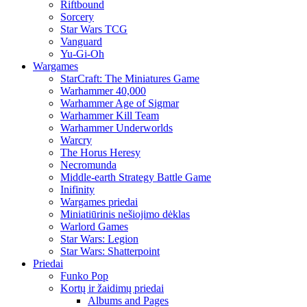
Riftbound
Sorcery
Star Wars TCG
Vanguard
Yu-Gi-Oh
Wargames
StarCraft: The Miniatures Game
Warhammer 40,000
Warhammer Age of Sigmar
Warhammer Kill Team
Warhammer Underworlds
Warcry
The Horus Heresy
Necromunda
Middle-earth Strategy Battle Game
Inifinity
Wargames priedai
Miniatiūrinis nešiojimo dėklas
Warlord Games
Star Wars: Legion
Star Wars: Shatterpoint
Priedai
Funko Pop
Kortų ir žaidimų priedai
Albums and Pages