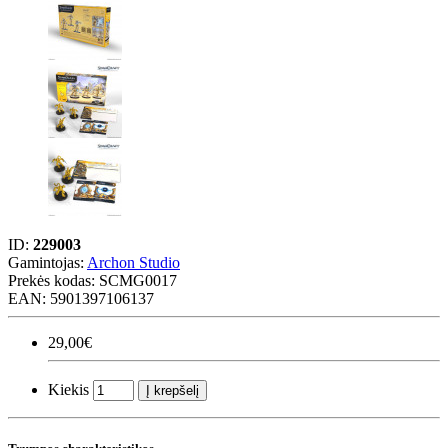
ID:
229003
Gamintojas:
Archon Studio
Prekės kodas:
SCMG0017
EAN: 5901397106137
29,00€
Kiekis
Į krepšelį