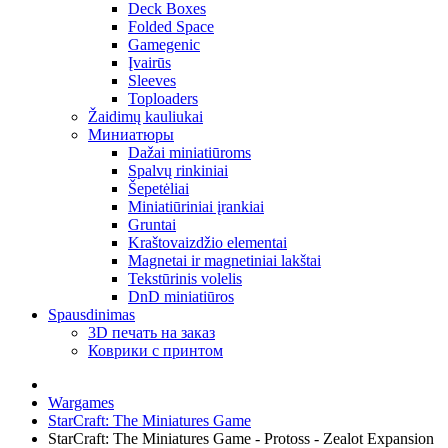
Deck Boxes
Folded Space
Gamegenic
Įvairūs
Sleeves
Toploaders
Žaidimų kauliukai
Миниатюры
Dažai miniatiūroms
Spalvų rinkiniai
Šepetėliai
Miniatiūriniai įrankiai
Gruntai
Kraštovaizdžio elementai
Magnetai ir magnetiniai lakštai
Tekstūrinis volelis
DnD miniatiūros
Spausdinimas
3D печать на заказ
Коврики с принтом
Wargames
StarCraft: The Miniatures Game
StarCraft: The Miniatures Game - Protoss - Zealot Expansion