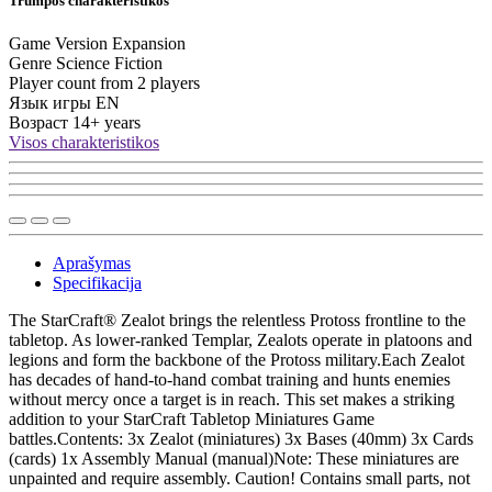
Trumpos charakteristikos
Game Version
Expansion
Genre
Science Fiction
Player count from
2 players
Язык игры
EN
Возраст
14+ years
Visos charakteristikos
Aprašymas
Specifikacija
The StarCraft® Zealot brings the relentless Protoss frontline to the
tabletop. As lower-ranked Templar, Zealots operate in platoons and
legions and form the backbone of the Protoss military.Each Zealot
has decades of hand-to-hand combat training and hunts enemies
without mercy once a target is in reach. This set makes a striking
addition to your StarCraft Tabletop Miniatures Game
battles.Contents: 3x Zealot (miniatures) 3x Bases (40mm) 3x Cards
(cards) 1x Assembly Manual (manual)Note: These miniatures are
unpainted and require assembly. Caution! Contains small parts, not