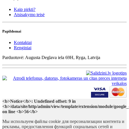
Kaip pirkti?
Atsisakymo teisė
Papildomai
Kontaktai
Renginiai
Parduotuvė: Augusta Deglava iela 69H, Ryga, Latvija
<b>Notice</b>: Undefined offset: 9 in
<b>/data/site/http/admin/view/template/extension/module/google
on line <b>56</b>
Мы используем файлы cookie для персонализации контента и
рекламы, предоставления функций социальных сетей и