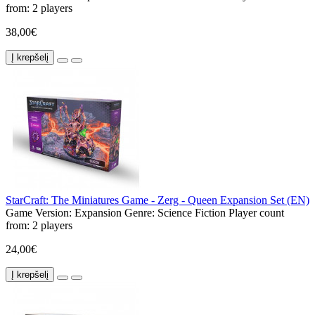
from:
2 players
38,00€
Į krepšelį
StarCraft: The Miniatures Game - Zerg - Queen Expansion Set (EN)
Game Version:
Expansion
Genre:
Science Fiction
Player count
from:
2 players
24,00€
Į krepšelį