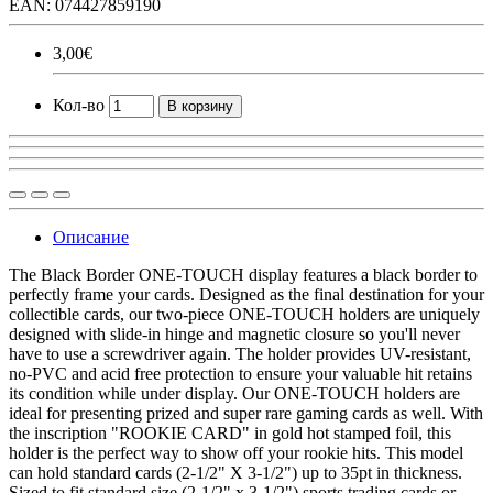
EAN: 074427859190
3,00€
Кол-во
В корзину
Описание
The Black Border ONE-TOUCH display features a black border to
perfectly frame your cards. Designed as the final destination for your
collectible cards, our two-piece ONE-TOUCH holders are uniquely
designed with slide-in hinge and magnetic closure so you'll never
have to use a screwdriver again. The holder provides UV-resistant,
no-PVC and acid free protection to ensure your valuable hit retains
its condition while under display. Our ONE-TOUCH holders are
ideal for presenting prized and super rare gaming cards as well. With
the inscription "ROOKIE CARD" in gold hot stamped foil, this
holder is the perfect way to show off your rookie hits. This model
can hold standard cards (2-1/2" X 3-1/2") up to 35pt in thickness.
Sized to fit standard size (2-1/2" x 3-1/2") sports trading cards or