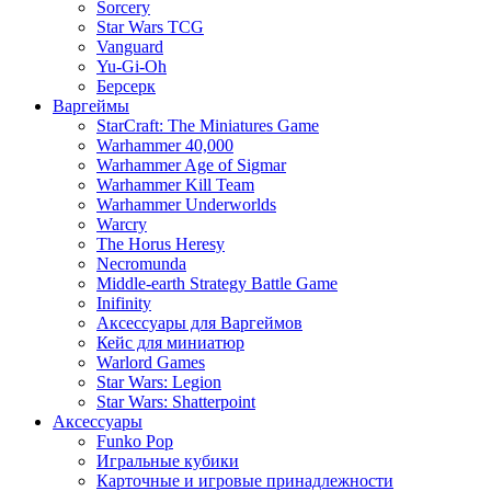
Sorcery
Star Wars TCG
Vanguard
Yu-Gi-Oh
Берсерк
Варгеймы
StarCraft: The Miniatures Game
Warhammer 40,000
Warhammer Age of Sigmar
Warhammer Kill Team
Warhammer Underworlds
Warcry
The Horus Heresy
Necromunda
Middle-earth Strategy Battle Game
Inifinity
Аксессуары для Варгеймов
Кейс для миниатюр
Warlord Games
Star Wars: Legion
Star Wars: Shatterpoint
Аксессуары
Funko Pop
Игральные кубики
Карточные и игровые принадлежности