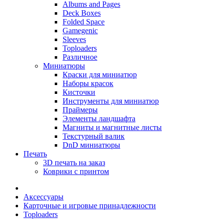
Albums and Pages
Deck Boxes
Folded Space
Gamegenic
Sleeves
Toploaders
Различное
Миниатюры
Краски для миниатюр
Наборы красок
Кисточки
Инструменты для миниатюр
Праймеры
Элементы ландшафта
Магниты и магнитные листы
Текстурный валик
DnD миниатюры
Печать
3D печать на заказ
Коврики с принтом
Аксессуары
Карточные и игровые принадлежности
Toploaders