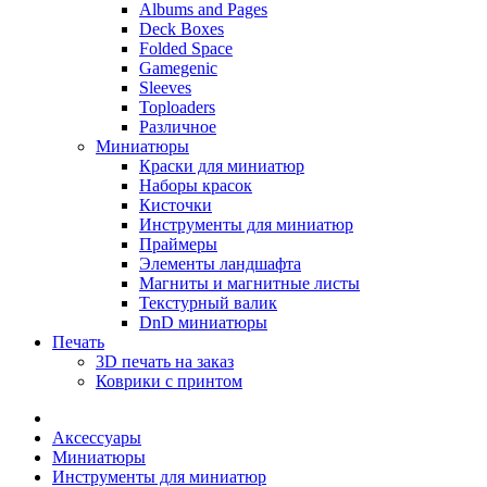
Albums and Pages
Deck Boxes
Folded Space
Gamegenic
Sleeves
Toploaders
Различное
Миниатюры
Краски для миниатюр
Наборы красок
Кисточки
Инструменты для миниатюр
Праймеры
Элементы ландшафта
Магниты и магнитные листы
Текстурный валик
DnD миниатюры
Печать
3D печать на заказ
Коврики с принтом
Аксессуары
Миниатюры
Инструменты для миниатюр