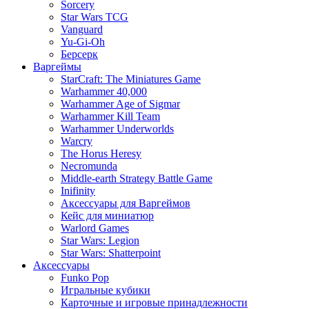
Sorcery
Star Wars TCG
Vanguard
Yu-Gi-Oh
Берсерк
Варгеймы
StarCraft: The Miniatures Game
Warhammer 40,000
Warhammer Age of Sigmar
Warhammer Kill Team
Warhammer Underworlds
Warcry
The Horus Heresy
Necromunda
Middle-earth Strategy Battle Game
Inifinity
Аксессуары для Варгеймов
Кейс для миниатюр
Warlord Games
Star Wars: Legion
Star Wars: Shatterpoint
Аксессуары
Funko Pop
Игральные кубики
Карточные и игровые принадлежности