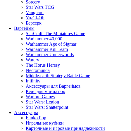
Sorcery
Star Wars TCG
Vanguard
Yu-Gi-Oh
Берсерк
Варгеймы
StarCraft: The Miniatures Game
Warhammer 40,000
Warhammer Age of Sigmar
Warhammer Kill Team
Warhammer Underworlds
Warcry
The Horus Heresy
Necromunda
Middle-earth Strategy Battle Game
Inifinity
Аксессуары для Варгеймов
Кейс для миниатюр
Warlord Games
Star Wars: Legion
Star Wars: Shatterpoint
Аксессуары
Funko Pop
Игральные кубики
Карточные и игровые принадлежности