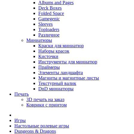
Albums and Pages
Deck Boxes
Folded Space
Gamegenic
Sleeves
Toploaders
Различное
Миниатюры
Краски для миниатюр
Наборы красок
Кисточки
Инструменты для миниатюр
Праймеры
Элементы ландшафта
Магниты и магнитные листы
Текстурный валик
DnD миниатюры
Печать
3D печать на заказ
Коврики с принтом
Игры
Настольные ролевые игры
Dungeons & Dragons