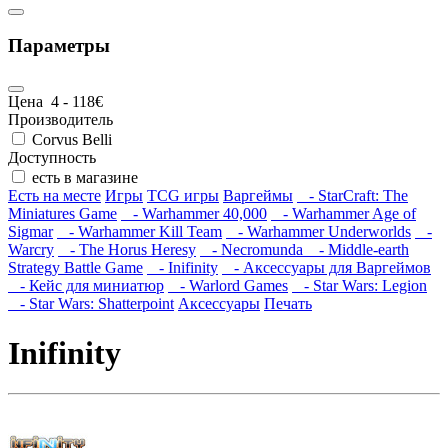
Параметры
Цена
4
-
118
€
Производитель
Corvus Belli
Доступность
есть в магазине
Есть на месте
Игры
TCG игры
Варгеймы
- StarCraft: The
Miniatures Game
- Warhammer 40,000
- Warhammer Age of
Sigmar
- Warhammer Kill Team
- Warhammer Underworlds
-
Warcry
- The Horus Heresy
- Necromunda
- Middle-earth
Strategy Battle Game
- Inifinity
- Аксессуары для Варгеймов
- Кейс для миниатюр
- Warlord Games
- Star Wars: Legion
- Star Wars: Shatterpoint
Аксессуары
Печать
Inifinity