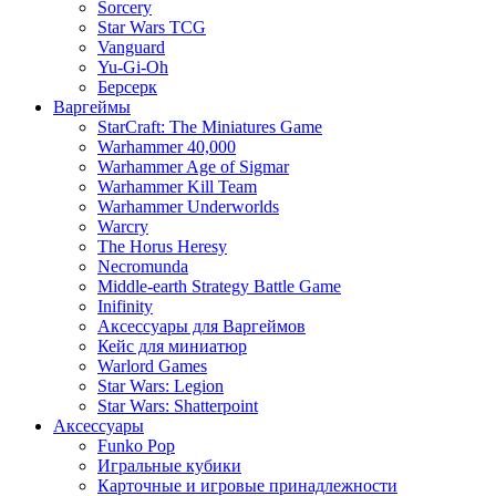
Sorcery
Star Wars TCG
Vanguard
Yu-Gi-Oh
Берсерк
Варгеймы
StarCraft: The Miniatures Game
Warhammer 40,000
Warhammer Age of Sigmar
Warhammer Kill Team
Warhammer Underworlds
Warcry
The Horus Heresy
Necromunda
Middle-earth Strategy Battle Game
Inifinity
Аксессуары для Варгеймов
Кейс для миниатюр
Warlord Games
Star Wars: Legion
Star Wars: Shatterpoint
Аксессуары
Funko Pop
Игральные кубики
Карточные и игровые принадлежности