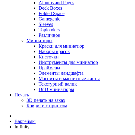
Albums and Pages
Deck Boxes
Folded Space
Gamegenic
Sleeves
Toploaders
Различное
Миниатюры
Краски для миниатюр
Наборы красок
Кисточки
Инструменты для миниатюр
Праймеры
Элементы ландшафта
Магниты и магнитные листы
Текстурный валик
DnD миниатюры
Печать
3D печать на заказ
Коврики с принтом
Варгеймы
Inifinity