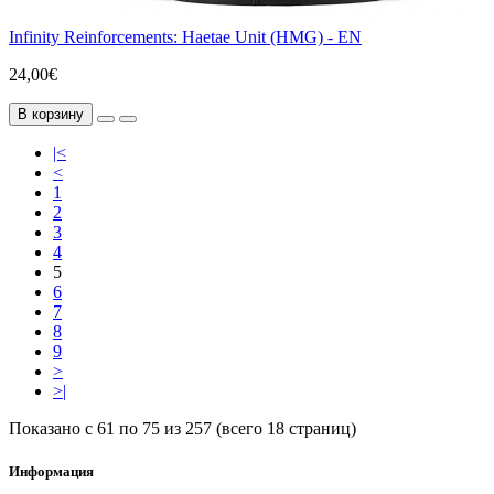
Infinity Reinforcements: Haetae Unit (HMG) - EN
24,00€
В корзину
|<
<
1
2
3
4
5
6
7
8
9
>
>|
Показано с 61 по 75 из 257 (всего 18 страниц)
Информация