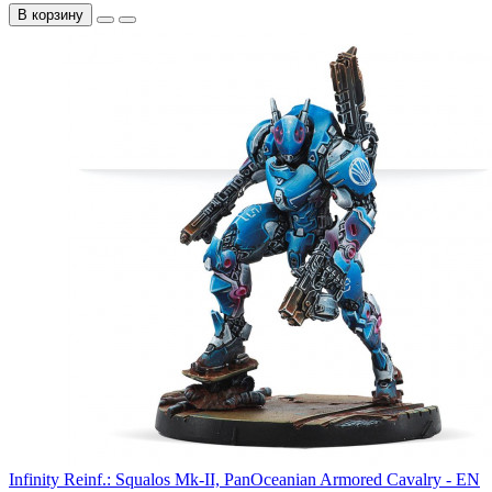
В корзину
Infinity Reinf.: Squalos Mk-II, PanOceanian Armored Cavalry - EN