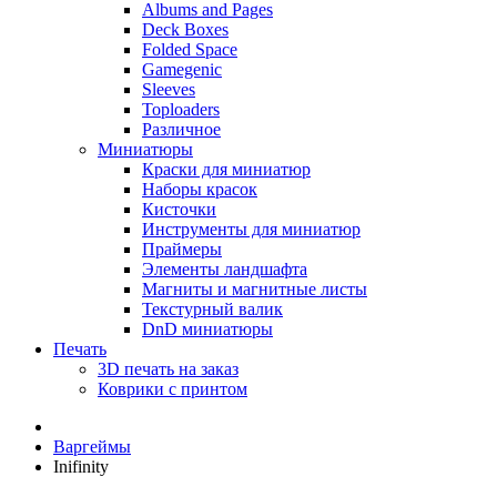
Albums and Pages
Deck Boxes
Folded Space
Gamegenic
Sleeves
Toploaders
Различное
Миниатюры
Краски для миниатюр
Наборы красок
Кисточки
Инструменты для миниатюр
Праймеры
Элементы ландшафта
Магниты и магнитные листы
Текстурный валик
DnD миниатюры
Печать
3D печать на заказ
Коврики с принтом
Варгеймы
Inifinity