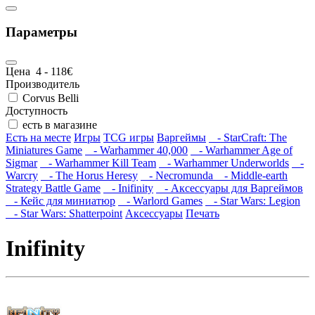
Параметры
Цена
4
-
118
€
Производитель
Corvus Belli
Доступность
есть в магазине
Есть на месте
Игры
TCG игры
Варгеймы
- StarCraft: The
Miniatures Game
- Warhammer 40,000
- Warhammer Age of
Sigmar
- Warhammer Kill Team
- Warhammer Underworlds
-
Warcry
- The Horus Heresy
- Necromunda
- Middle-earth
Strategy Battle Game
- Inifinity
- Аксессуары для Варгеймов
- Кейс для миниатюр
- Warlord Games
- Star Wars: Legion
- Star Wars: Shatterpoint
Аксессуары
Печать
Inifinity