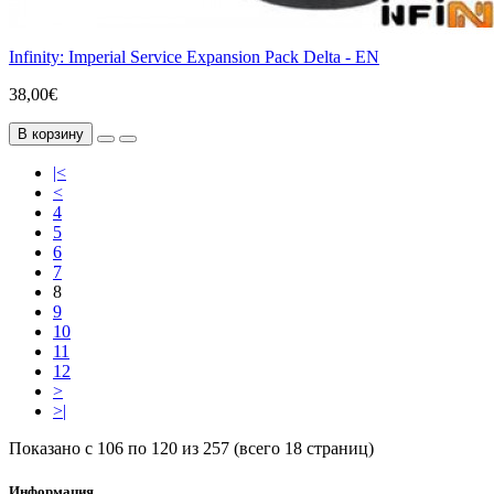
Infinity: Imperial Service Expansion Pack Delta - EN
38,00€
В корзину
|<
<
4
5
6
7
8
9
10
11
12
>
>|
Показано с 106 по 120 из 257 (всего 18 страниц)
Информация