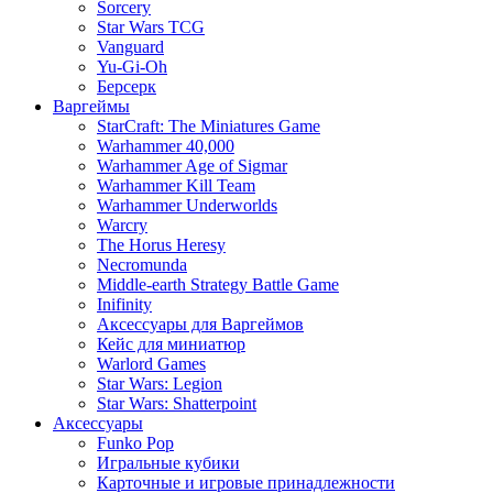
Sorcery
Star Wars TCG
Vanguard
Yu-Gi-Oh
Берсерк
Варгеймы
StarCraft: The Miniatures Game
Warhammer 40,000
Warhammer Age of Sigmar
Warhammer Kill Team
Warhammer Underworlds
Warcry
The Horus Heresy
Necromunda
Middle-earth Strategy Battle Game
Inifinity
Аксессуары для Варгеймов
Кейс для миниатюр
Warlord Games
Star Wars: Legion
Star Wars: Shatterpoint
Аксессуары
Funko Pop
Игральные кубики
Карточные и игровые принадлежности