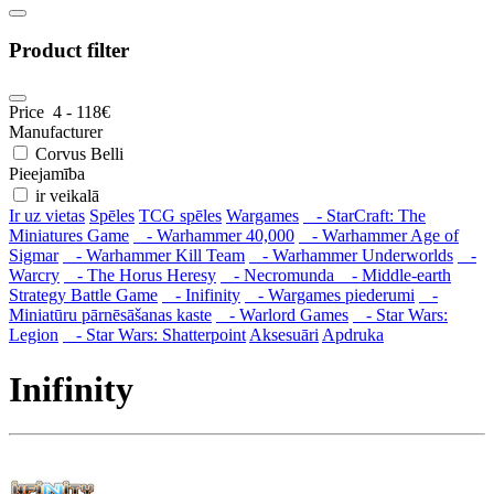
Product filter
Price
4
-
118
€
Manufacturer
Corvus Belli
Pieejamība
ir veikalā
Ir uz vietas
Spēles
TCG spēles
Wargames
- StarCraft: The
Miniatures Game
- Warhammer 40,000
- Warhammer Age of
Sigmar
- Warhammer Kill Team
- Warhammer Underworlds
-
Warcry
- The Horus Heresy
- Necromunda
- Middle-earth
Strategy Battle Game
- Inifinity
- Wargames piederumi
-
Miniatūru pārnēsāšanas kaste
- Warlord Games
- Star Wars:
Legion
- Star Wars: Shatterpoint
Aksesuāri
Apdruka
Inifinity