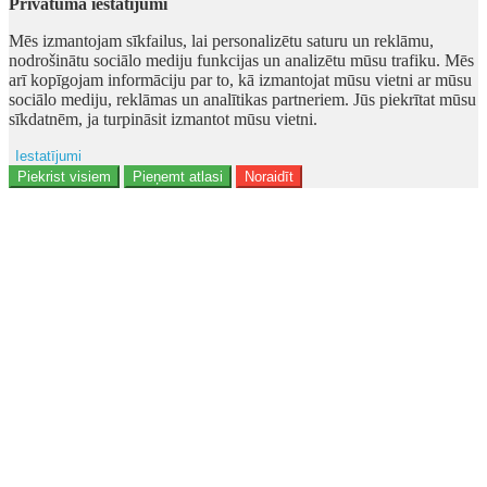
Privātuma iestatījumi
Mēs izmantojam sīkfailus, lai personalizētu saturu un reklāmu,
nodrošinātu sociālo mediju funkcijas un analizētu mūsu trafiku. Mēs
arī kopīgojam informāciju par to, kā izmantojat mūsu vietni ar mūsu
sociālo mediju, reklāmas un analītikas partneriem. Jūs piekrītat mūsu
sīkdatnēm, ja turpināsit izmantot mūsu vietni.
Iestatījumi
Ad storage
Piekrist visiem
Pieņemt atlasi
Noraidīt
Lietotāja dati
Reklāmas personalizēšana
Analītika
Funkcionalitāte
Personalizēšana
Drošība
Privacy Policy