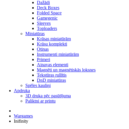
Dažādi
Deck Boxes
Folded Space
Gamegenic
Sleeves
Toploaders
Miniatūras
Krāsas miniatūrām
Krāsu komplekti
Otiņas
Instrumenti miniatūrām
Primeri
Ainavas elementi
Magnēti un magnētiskās loksnes
Tekstūras rullītis
DnD miniatūras
Spēles kauliņi
Apdruka
3D druka pēc pasūtījuma
Paliktni ar printu
Wargames
Inifinity