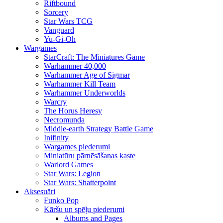
Riftbound
Sorcery
Star Wars TCG
Vanguard
Yu-Gi-Oh
Wargames
StarCraft: The Miniatures Game
Warhammer 40,000
Warhammer Age of Sigmar
Warhammer Kill Team
Warhammer Underworlds
Warcry
The Horus Heresy
Necromunda
Middle-earth Strategy Battle Game
Inifinity
Wargames piederumi
Miniatūru pārnēsāšanas kaste
Warlord Games
Star Wars: Legion
Star Wars: Shatterpoint
Aksesuāri
Funko Pop
Kāršu un spēļu piederumi
Albums and Pages