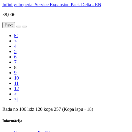
Infinity: Imperial Service Expansion Pack Delta - EN
38,00€
Pirkt
|<
<
4
5
6
7
8
9
10
11
12
>
>|
Rāda no 106 līdz 120 kopā 257 (Kopā lapu - 18)
Informācija