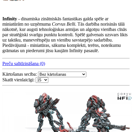
Infinity
- dinamiska zinātniskās fantastikas galda spēle ar
miniatūrām no uzņēmuma
Corvus Belli
. Tās darbība norisinās tālā
nākotnē, kur augsti tehnoloģiskas armijas un algotņu vienības cīnās
par stratēģiski svarīgu punktu kontroli. Spēlē galvenais uzsvars likts
uz taktiku, manevrētspēju un vienību savstarpējo sadarbību.
Piedāvājumā - miniatūras, sākuma komplekti, terēns, noteikumu
grāmatas un piederumi jūsu kaujām Infinity pasaulē.
Preču salīdzināšana (0)
Kārtošanas secība:
Skatīt vienlaicīgi: