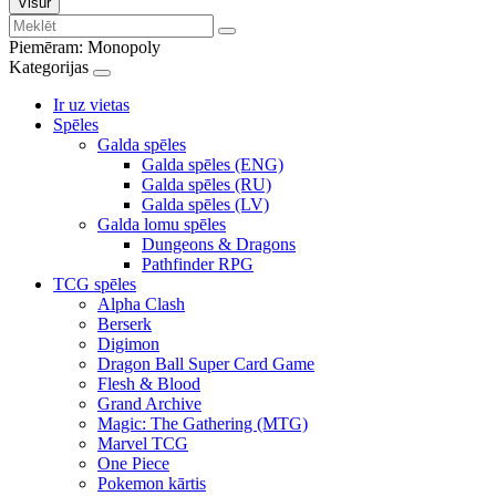
Visur
Piemēram:
Monopoly
Kategorijas
Ir uz vietas
Spēles
Galda spēles
Galda spēles (ENG)
Galda spēles (RU)
Galda spēles (LV)
Galda lomu spēles
Dungeons & Dragons
Pathfinder RPG
TCG spēles
Alpha Clash
Berserk
Digimon
Dragon Ball Super Card Game
Flesh & Blood
Grand Archive
Magic: The Gathering (MTG)
Marvel TCG
One Piece
Pokemon kārtis