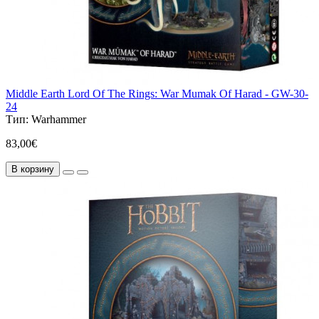
Middle Earth Lord Of The Rings: War Mumak Of Harad - GW-30-
24
Тип:
Warhammer
83,00€
В корзину