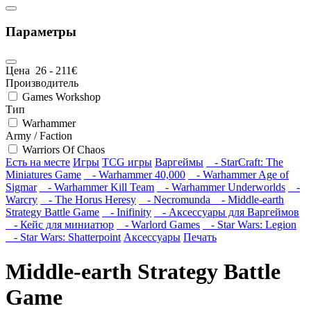
Параметры
Цена
26
-
211
€
Производитель
Games Workshop
Тип
Warhammer
Army / Faction
Warriors Of Chaos
Есть на месте
Игры
TCG игры
Варгеймы
- StarCraft: The
Miniatures Game
- Warhammer 40,000
- Warhammer Age of
Sigmar
- Warhammer Kill Team
- Warhammer Underworlds
-
Warcry
- The Horus Heresy
- Necromunda
- Middle-earth
Strategy Battle Game
- Inifinity
- Аксессуары для Варгеймов
- Кейс для миниатюр
- Warlord Games
- Star Wars: Legion
- Star Wars: Shatterpoint
Аксессуары
Печать
Middle-earth Strategy Battle
Game