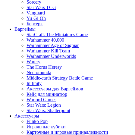
Sorcery
Star Wars TCG
Vanguard
Yu-Gi-Oh
Берсерк
Варгеймы
StarCraft: The Miniatures Game
Warhammer 40,000
Warhammer Age of Sigmar
Warhammer Kill Team
Warhammer Underworlds
Warcry
The Horus Heresy
Necromunda
Middle-earth Strategy Battle Game
Inifinity
Аксессуары для Варгеймов
Кейс для миниатюр
Warlord Games
Star Wars: Legion
Star Wars: Shatterpoint
Аксессуары
Funko Pop
Игральные кубики
Карточные и игровые принадлежности