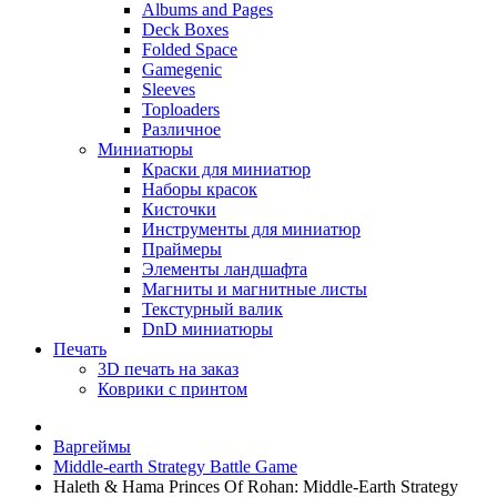
Albums and Pages
Deck Boxes
Folded Space
Gamegenic
Sleeves
Toploaders
Различное
Миниатюры
Краски для миниатюр
Наборы красок
Кисточки
Инструменты для миниатюр
Праймеры
Элементы ландшафта
Магниты и магнитные листы
Текстурный валик
DnD миниатюры
Печать
3D печать на заказ
Коврики с принтом
Варгеймы
Middle-earth Strategy Battle Game
Haleth & Hama Princes Of Rohan: Middle-Earth Strategy