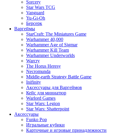
Sorcery
Star Wars TCG
Vanguard
Yu-Gi-Oh
Берсерк
Варгеймы
StarCraft: The Miniatures Game
Warhammer 40,000
Warhammer Age of Sigmar
Warhammer Kill Team
Warhammer Underworlds
Warcry
The Horus Heresy
Necromunda
Middle-earth Strategy Battle Game
Inifinity
Аксессуары для Варгеймов
Кейс для миниатюр
Warlord Games
Star Wars: Legion
Star Wars: Shatterpoint
Аксессуары
Funko Pop
Игральные кубики
Карточные и игровые принадлежности