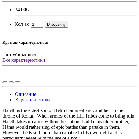
34,00€
Кол-во
В корзину
Краткие характеристики
Тип
Warhammer
Все характеристики
Описание
Характеристики
Haleth is the eldest son of Helm Hammerhand, and heir to the
throne of Rohan. When armies of the Hill Tribes come to bring ruin,
Haleth takes up arms without hesitation. Unlike his older brother,
Háma would rather sing of epic battles than partake in them.
However, he is still more than capable in his own right and is
particularly adept with the use of a bow.