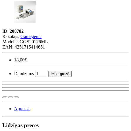
ID:
208782
Ražotājs:
Gamegenic
Modelis:
GGS20176ML
EAN: 4251715414651
18,00€
Daudzums
Ielikt grozā
Apraksts
Lidzīgas preces