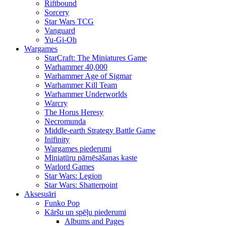
Riftbound
Sorcery
Star Wars TCG
Vanguard
Yu-Gi-Oh
Wargames
StarCraft: The Miniatures Game
Warhammer 40,000
Warhammer Age of Sigmar
Warhammer Kill Team
Warhammer Underworlds
Warcry
The Horus Heresy
Necromunda
Middle-earth Strategy Battle Game
Inifinity
Wargames piederumi
Miniatūru pārnēsāšanas kaste
Warlord Games
Star Wars: Legion
Star Wars: Shatterpoint
Aksesuāri
Funko Pop
Kāršu un spēļu piederumi
Albums and Pages