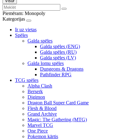
Visur
Piemēram:
Monopoly
Kategorijas
Ir uz vietas
Spēles
Galda spēles
Galda spēles (ENG)
Galda spēles (RU)
Galda spēles (LV)
Galda lomu spēles
Dungeons & Dragons
Pathfinder RPG
TCG spēles
Alpha Clash
Berserk
Digimon
Dragon Ball Super Card Game
Flesh & Blood
Grand Archive
Magic: The Gathering (MTG)
Marvel TCG
One Piece
Pokemon kārtis