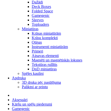
Dažādi
Deck Boxes
Folded Space
Gamegenic
Sleeves
Toploaders
Miniatūras
Krāsas miniatūrām
Krāsu komplekti
Otiņas
Instrumenti miniatūrām
Primeri
Ainavas elementi
Magnēti un magnētiskās loksnes
Tekstūras rullītis
DnD miniatūras
Spēles kauliņi
Apdruka
3D druka pēc pasūtījuma
Paliktni ar printu
Aksesuāri
Kāršu un spēļu piederumi
Gamegenic