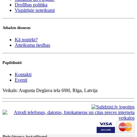
Drošības politika
Vispārīgie noteikumi
Atbalsts dienests
Kā nopirkt?
Atteikuma tiesības
Papildināti
Kontakti
Eventi
Veikals: Augusta Deglava iela 69H, Rīga, Latvija
Privātuma iestatījumi