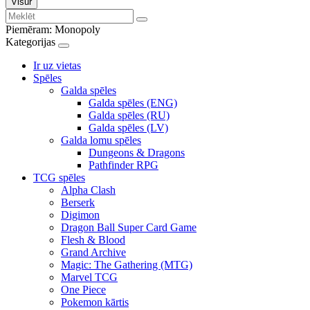
Visur
Piemēram:
Monopoly
Kategorijas
Ir uz vietas
Spēles
Galda spēles
Galda spēles (ENG)
Galda spēles (RU)
Galda spēles (LV)
Galda lomu spēles
Dungeons & Dragons
Pathfinder RPG
TCG spēles
Alpha Clash
Berserk
Digimon
Dragon Ball Super Card Game
Flesh & Blood
Grand Archive
Magic: The Gathering (MTG)
Marvel TCG
One Piece
Pokemon kārtis