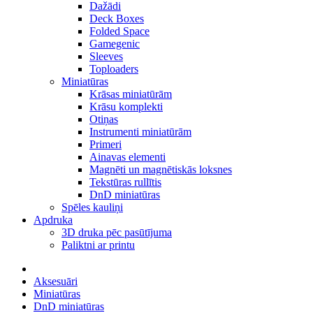
Dažādi
Deck Boxes
Folded Space
Gamegenic
Sleeves
Toploaders
Miniatūras
Krāsas miniatūrām
Krāsu komplekti
Otiņas
Instrumenti miniatūrām
Primeri
Ainavas elementi
Magnēti un magnētiskās loksnes
Tekstūras rullītis
DnD miniatūras
Spēles kauliņi
Apdruka
3D druka pēc pasūtījuma
Paliktni ar printu
Aksesuāri
Miniatūras
DnD miniatūras