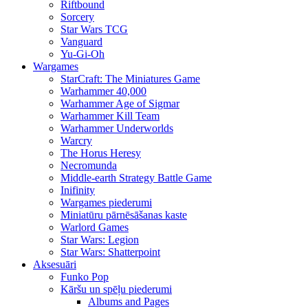
Riftbound
Sorcery
Star Wars TCG
Vanguard
Yu-Gi-Oh
Wargames
StarCraft: The Miniatures Game
Warhammer 40,000
Warhammer Age of Sigmar
Warhammer Kill Team
Warhammer Underworlds
Warcry
The Horus Heresy
Necromunda
Middle-earth Strategy Battle Game
Inifinity
Wargames piederumi
Miniatūru pārnēsāšanas kaste
Warlord Games
Star Wars: Legion
Star Wars: Shatterpoint
Aksesuāri
Funko Pop
Kāršu un spēļu piederumi
Albums and Pages