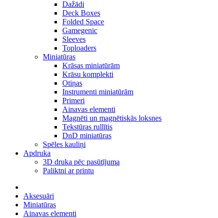
Dažādi
Deck Boxes
Folded Space
Gamegenic
Sleeves
Toploaders
Miniatūras
Krāsas miniatūrām
Krāsu komplekti
Otiņas
Instrumenti miniatūrām
Primeri
Ainavas elementi
Magnēti un magnētiskās loksnes
Tekstūras rullītis
DnD miniatūras
Spēles kauliņi
Apdruka
3D druka pēc pasūtījuma
Paliktni ar printu
Aksesuāri
Miniatūras
Ainavas elementi