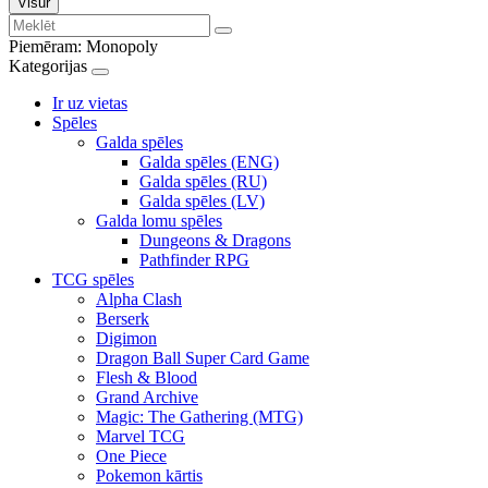
Visur
Piemēram:
Monopoly
Kategorijas
Ir uz vietas
Spēles
Galda spēles
Galda spēles (ENG)
Galda spēles (RU)
Galda spēles (LV)
Galda lomu spēles
Dungeons & Dragons
Pathfinder RPG
TCG spēles
Alpha Clash
Berserk
Digimon
Dragon Ball Super Card Game
Flesh & Blood
Grand Archive
Magic: The Gathering (MTG)
Marvel TCG
One Piece
Pokemon kārtis