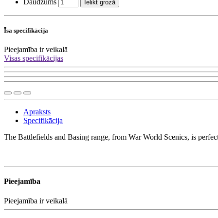
Daudzums
Ielikt grozā
Īsa specifikācija
Pieejamība
ir veikalā
Visas specifikācijas
Apraksts
Specifikācija
The Battlefields and Basing range, from War World Scenics, is perfect f
Pieejamība
Pieejamība
ir veikalā