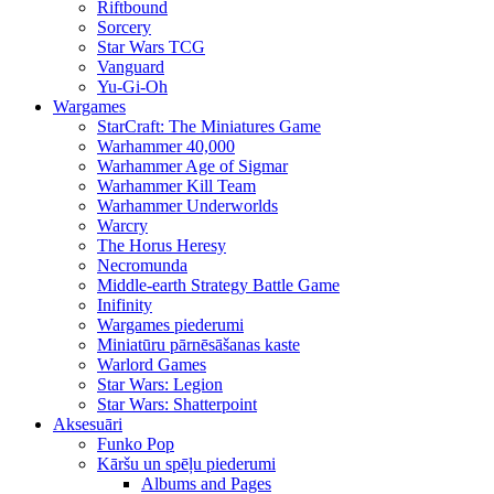
Riftbound
Sorcery
Star Wars TCG
Vanguard
Yu-Gi-Oh
Wargames
StarCraft: The Miniatures Game
Warhammer 40,000
Warhammer Age of Sigmar
Warhammer Kill Team
Warhammer Underworlds
Warcry
The Horus Heresy
Necromunda
Middle-earth Strategy Battle Game
Inifinity
Wargames piederumi
Miniatūru pārnēsāšanas kaste
Warlord Games
Star Wars: Legion
Star Wars: Shatterpoint
Aksesuāri
Funko Pop
Kāršu un spēļu piederumi
Albums and Pages