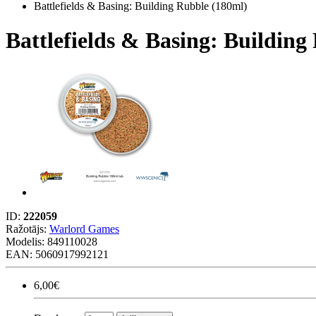
Battlefields & Basing: Building Rubble (180ml)
Battlefields & Basing: Building
ID:
222059
Ražotājs:
Warlord Games
Modelis:
849110028
EAN: 5060917992121
6,00€