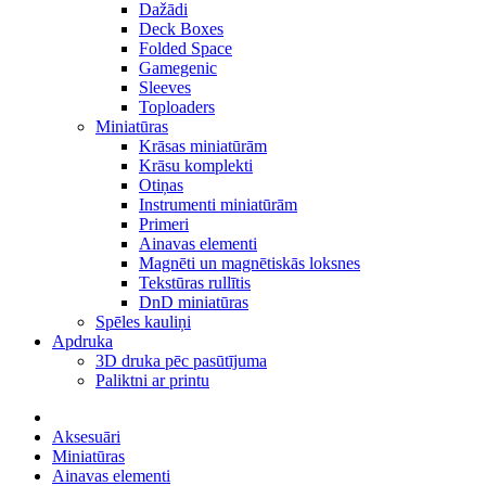
Dažādi
Deck Boxes
Folded Space
Gamegenic
Sleeves
Toploaders
Miniatūras
Krāsas miniatūrām
Krāsu komplekti
Otiņas
Instrumenti miniatūrām
Primeri
Ainavas elementi
Magnēti un magnētiskās loksnes
Tekstūras rullītis
DnD miniatūras
Spēles kauliņi
Apdruka
3D druka pēc pasūtījuma
Paliktni ar printu
Aksesuāri
Miniatūras
Ainavas elementi