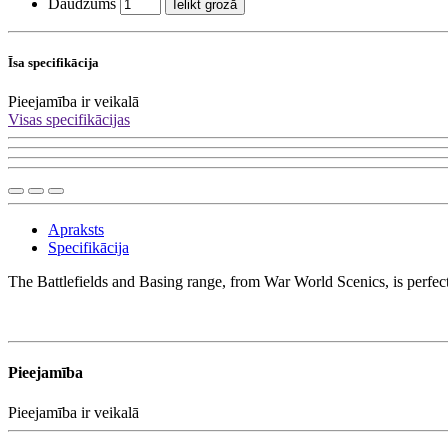
Daudzums
Ielikt grozā
Īsa specifikācija
Pieejamība
ir veikalā
Visas specifikācijas
Apraksts
Specifikācija
The Battlefields and Basing range, from War World Scenics, is perfect f
Pieejamība
Pieejamība
ir veikalā