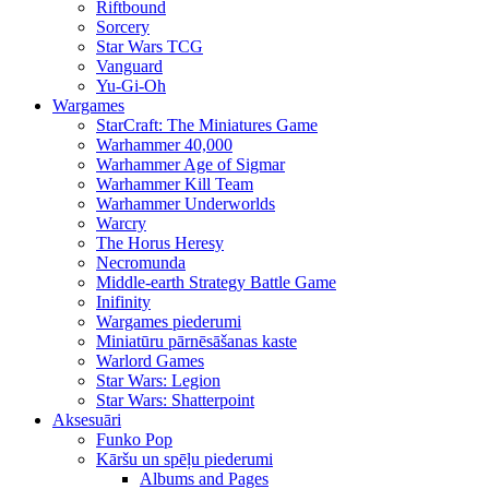
Riftbound
Sorcery
Star Wars TCG
Vanguard
Yu-Gi-Oh
Wargames
StarCraft: The Miniatures Game
Warhammer 40,000
Warhammer Age of Sigmar
Warhammer Kill Team
Warhammer Underworlds
Warcry
The Horus Heresy
Necromunda
Middle-earth Strategy Battle Game
Inifinity
Wargames piederumi
Miniatūru pārnēsāšanas kaste
Warlord Games
Star Wars: Legion
Star Wars: Shatterpoint
Aksesuāri
Funko Pop
Kāršu un spēļu piederumi
Albums and Pages