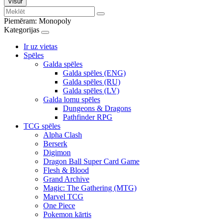
Visur
Piemēram:
Monopoly
Kategorijas
Ir uz vietas
Spēles
Galda spēles
Galda spēles (ENG)
Galda spēles (RU)
Galda spēles (LV)
Galda lomu spēles
Dungeons & Dragons
Pathfinder RPG
TCG spēles
Alpha Clash
Berserk
Digimon
Dragon Ball Super Card Game
Flesh & Blood
Grand Archive
Magic: The Gathering (MTG)
Marvel TCG
One Piece
Pokemon kārtis