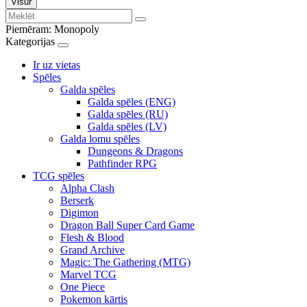
Visur
Piemēram:
Monopoly
Kategorijas
Ir uz vietas
Spēles
Galda spēles
Galda spēles (ENG)
Galda spēles (RU)
Galda spēles (LV)
Galda lomu spēles
Dungeons & Dragons
Pathfinder RPG
TCG spēles
Alpha Clash
Berserk
Digimon
Dragon Ball Super Card Game
Flesh & Blood
Grand Archive
Magic: The Gathering (MTG)
Marvel TCG
One Piece
Pokemon kārtis