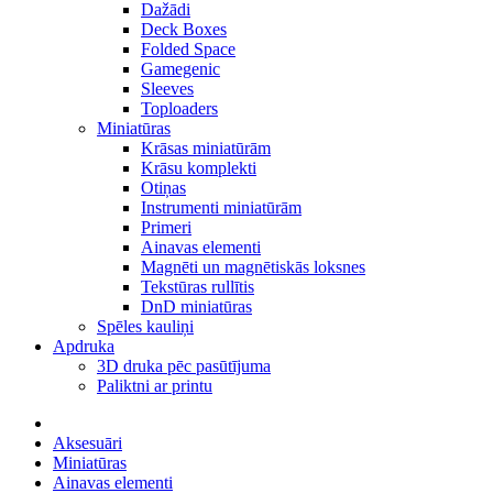
Dažādi
Deck Boxes
Folded Space
Gamegenic
Sleeves
Toploaders
Miniatūras
Krāsas miniatūrām
Krāsu komplekti
Otiņas
Instrumenti miniatūrām
Primeri
Ainavas elementi
Magnēti un magnētiskās loksnes
Tekstūras rullītis
DnD miniatūras
Spēles kauliņi
Apdruka
3D druka pēc pasūtījuma
Paliktni ar printu
Aksesuāri
Miniatūras
Ainavas elementi