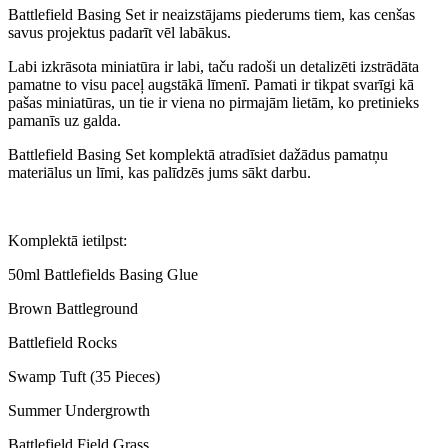
Battlefield Basing Set ir neaizstājams piederums tiem, kas cenšas
savus projektus padarīt vēl labākus.
Labi izkrāsota miniatūra ir labi, taču radoši un detalizēti izstrādāta
pamatne to visu paceļ augstākā līmenī. Pamati ir tikpat svarīgi kā
pašas miniatūras, un tie ir viena no pirmajām lietām, ko pretinieks
pamanīs uz galda.
Battlefield Basing Set komplektā atradīsiet dažādus pamatņu
materiālus un līmi, kas palīdzēs jums sākt darbu.
Komplektā ietilpst:
50ml Battlefields Basing Glue
Brown Battleground
Battlefield Rocks
Swamp Tuft (35 Pieces)
Summer Undergrowth
Battlefield Field Grass