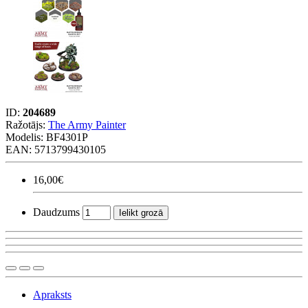
ID:
204689
Ražotājs:
The Army Painter
Modelis:
BF4301P
EAN: 5713799430105
16,00€
Daudzums
Ielikt grozā
Apraksts