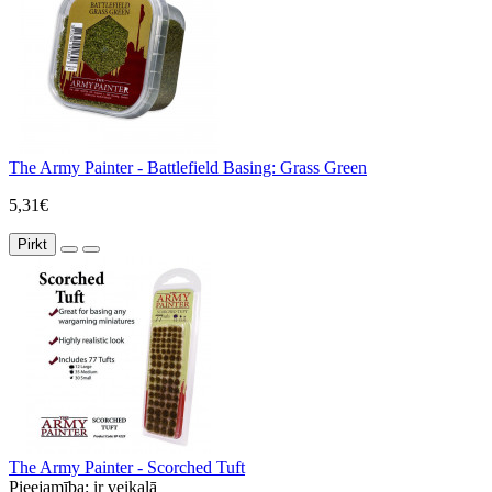
The Army Painter - Battlefield Basing: Grass Green
5,31€
Pirkt
The Army Painter - Scorched Tuft
Pieejamība:
ir veikalā