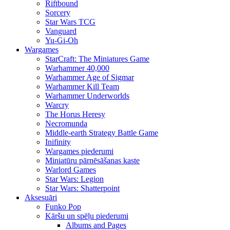
Riftbound
Sorcery
Star Wars TCG
Vanguard
Yu-Gi-Oh
Wargames
StarCraft: The Miniatures Game
Warhammer 40,000
Warhammer Age of Sigmar
Warhammer Kill Team
Warhammer Underworlds
Warcry
The Horus Heresy
Necromunda
Middle-earth Strategy Battle Game
Inifinity
Wargames piederumi
Miniatūru pārnēsāšanas kaste
Warlord Games
Star Wars: Legion
Star Wars: Shatterpoint
Aksesuāri
Funko Pop
Kāršu un spēļu piederumi
Albums and Pages