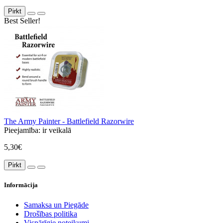
Pirkt
Best Seller!
The Army Painter - Battlefield Razorwire
Pieejamība:
ir veikalā
5,30€
Pirkt
Informācija
Samaksa un Piegāde
Drošības politika
Vispārīgie noteikumi