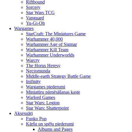
Riftbound
Sorcery
Star Wars TCG
Vanguard
Yu-Gi-Oh
Wargames
StarCraft: The Miniatures Game
Warhammer 40,000
Warhammer Age of Sigmar
Warhammer Kill Team
Warhammer Underworlds
Warcry
The Horus Heresy
Necromunda
Middle-earth Strategy Battle Game
Inifinity
Wargames piederumi
Miniatūru pārnēsāšanas kaste
Warlord Games
Star Wars: Legion
Star Wars: Shatterpoint
Aksesuāri
Funko Pop
Kāršu un spēļu piederumi
Albums and Pages