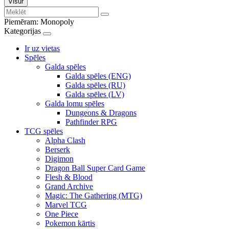
Visur
Piemēram:
Monopoly
Kategorijas
Ir uz vietas
Spēles
Galda spēles
Galda spēles (ENG)
Galda spēles (RU)
Galda spēles (LV)
Galda lomu spēles
Dungeons & Dragons
Pathfinder RPG
TCG spēles
Alpha Clash
Berserk
Digimon
Dragon Ball Super Card Game
Flesh & Blood
Grand Archive
Magic: The Gathering (MTG)
Marvel TCG
One Piece
Pokemon kārtis