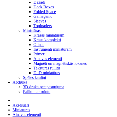
Dažādi
Deck Boxes
Folded Space
Gamegenic
Sleeves
Toploaders
Miniatūras
Krāsas miniatūrām
Krāsu komplekti
Otiņas
Instrumenti miniatūrām
Primeri
Ainavas elementi
Magnēti un magnētiskās loksnes
Tekstūras rullītis
DnD miniatūras
Spēles kauliņi
Apdruka
3D druka pēc pasūtījuma
Paliktni ar printu
Aksesuāri
Miniatūras
Ainavas elementi