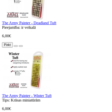
The Army Painter - Deadland Tuft
Pieejamība:
ir veikalā
6,00€
Pirkt
The Army Painter - Winter Tuft
Tips:
Krāsas miniatūrām
6,00€