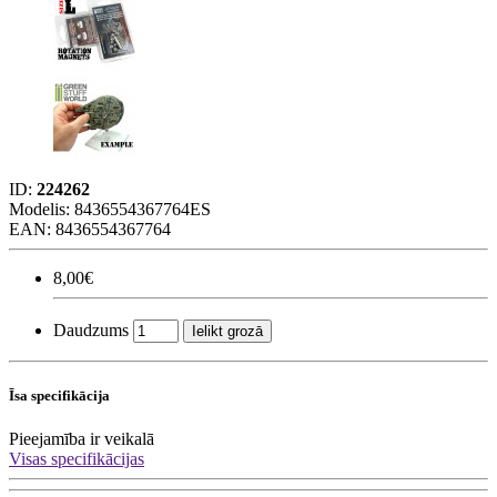
ID:
224262
Modelis:
8436554367764ES
EAN: 8436554367764
8,00€
Daudzums
Ielikt grozā
Īsa specifikācija
Pieejamība
ir veikalā
Visas specifikācijas