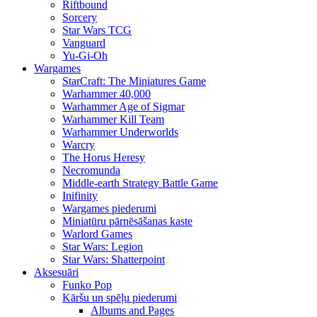
Riftbound
Sorcery
Star Wars TCG
Vanguard
Yu-Gi-Oh
Wargames
StarCraft: The Miniatures Game
Warhammer 40,000
Warhammer Age of Sigmar
Warhammer Kill Team
Warhammer Underworlds
Warcry
The Horus Heresy
Necromunda
Middle-earth Strategy Battle Game
Inifinity
Wargames piederumi
Miniatūru pārnēsāšanas kaste
Warlord Games
Star Wars: Legion
Star Wars: Shatterpoint
Aksesuāri
Funko Pop
Kāršu un spēļu piederumi
Albums and Pages