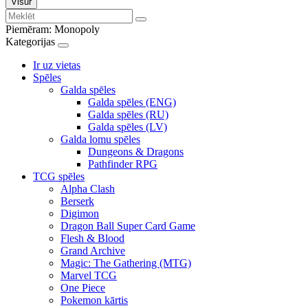
Visur
Piemēram:
Monopoly
Kategorijas
Ir uz vietas
Spēles
Galda spēles
Galda spēles (ENG)
Galda spēles (RU)
Galda spēles (LV)
Galda lomu spēles
Dungeons & Dragons
Pathfinder RPG
TCG spēles
Alpha Clash
Berserk
Digimon
Dragon Ball Super Card Game
Flesh & Blood
Grand Archive
Magic: The Gathering (MTG)
Marvel TCG
One Piece
Pokemon kārtis