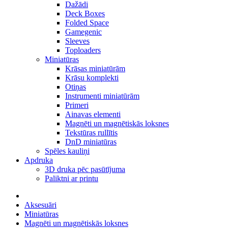
Dažādi
Deck Boxes
Folded Space
Gamegenic
Sleeves
Toploaders
Miniatūras
Krāsas miniatūrām
Krāsu komplekti
Otiņas
Instrumenti miniatūrām
Primeri
Ainavas elementi
Magnēti un magnētiskās loksnes
Tekstūras rullītis
DnD miniatūras
Spēles kauliņi
Apdruka
3D druka pēc pasūtījuma
Paliktni ar printu
Aksesuāri
Miniatūras
Magnēti un magnētiskās loksnes