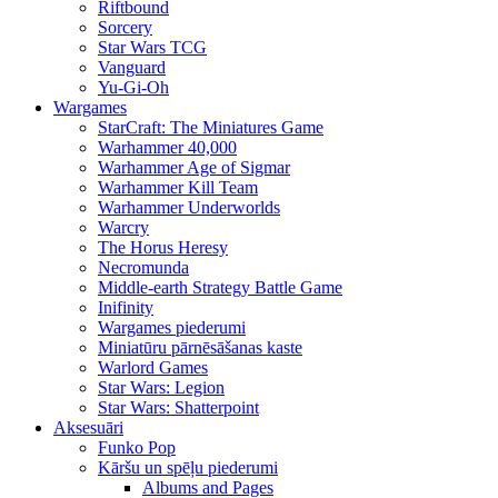
Riftbound
Sorcery
Star Wars TCG
Vanguard
Yu-Gi-Oh
Wargames
StarCraft: The Miniatures Game
Warhammer 40,000
Warhammer Age of Sigmar
Warhammer Kill Team
Warhammer Underworlds
Warcry
The Horus Heresy
Necromunda
Middle-earth Strategy Battle Game
Inifinity
Wargames piederumi
Miniatūru pārnēsāšanas kaste
Warlord Games
Star Wars: Legion
Star Wars: Shatterpoint
Aksesuāri
Funko Pop
Kāršu un spēļu piederumi
Albums and Pages