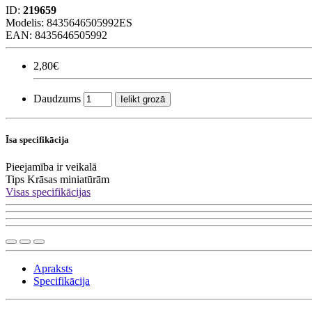
ID:
219659
Modelis:
8435646505992ES
EAN: 8435646505992
2,80€
Daudzums
Ielikt grozā
Īsa specifikācija
Pieejamība
ir veikalā
Tips
Krāsas miniatūrām
Visas specifikācijas
Apraksts
Specifikācija