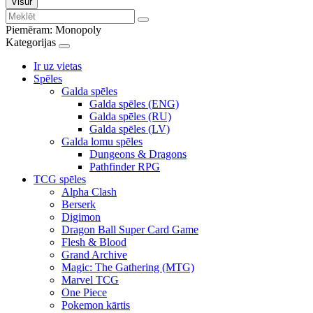
Visur
Piemēram:
Monopoly
Kategorijas
Ir uz vietas
Spēles
Galda spēles
Galda spēles (ENG)
Galda spēles (RU)
Galda spēles (LV)
Galda lomu spēles
Dungeons & Dragons
Pathfinder RPG
TCG spēles
Alpha Clash
Berserk
Digimon
Dragon Ball Super Card Game
Flesh & Blood
Grand Archive
Magic: The Gathering (MTG)
Marvel TCG
One Piece
Pokemon kārtis