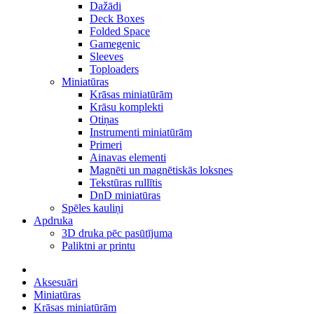
Dažādi
Deck Boxes
Folded Space
Gamegenic
Sleeves
Toploaders
Miniatūras
Krāsas miniatūrām
Krāsu komplekti
Otiņas
Instrumenti miniatūrām
Primeri
Ainavas elementi
Magnēti un magnētiskās loksnes
Tekstūras rullītis
DnD miniatūras
Spēles kauliņi
Apdruka
3D druka pēc pasūtījuma
Paliktni ar printu
Aksesuāri
Miniatūras
Krāsas miniatūrām