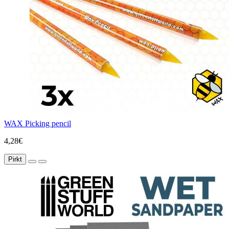
WAX Picking pencil
4,28€
Pirkt