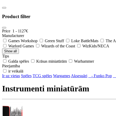
Product filter
Price
1
-
1127
€
Manufacturer
Games Workshop
Green Stuff
Loke BattleMats
The A
Warlord Games
Wizards of the Coast
WizKids/NECA
Show all
Tips
Galda spēles
Krāsas miniatūrām
Warhammer
Pieejamība
ir veikalā
Ir uz vietas
Spēles
TCG spēles
Wargames
Aksesuāri
- Funko Pop
-
Instrumenti miniatūrām