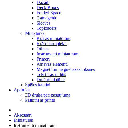
Dažādi
Deck Boxes
Folded Space
Gamegenic
Sleeves
Toploaders
Miniatūras
Krāsas miniatūrām
Krāsu komplekti
Otiņas
Instrumenti miniatūrām
Primeri
Ainavas elementi
Magnēti un magnētiskās loksnes
Tekstūras rullītis
DnD miniatūras
Spēles kauliņi
Apdruka
3D druka pēc pasūtījuma
Paliktni ar printu
Aksesuāri
Miniatūras
Instrumenti miniatūrām