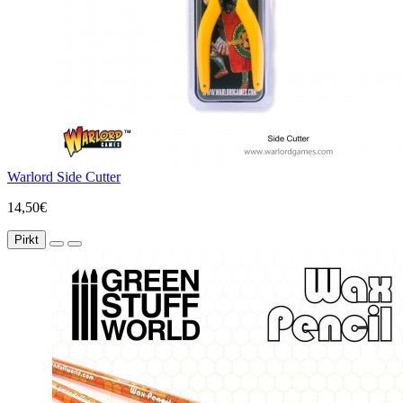
Warlord Side Cutter
14,50€
Pirkt