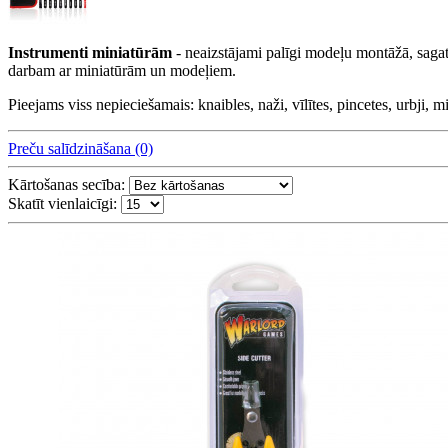
Instrumenti miniatūrām
- neaizstājami palīgi modeļu montāžā, sagat
darbam ar miniatūrām un modeļiem.
Pieejams viss nepieciešamais: knaibles, naži, vīlītes, pincetes, urbji, m
Preču salīdzināšana (0)
Kārtošanas secība:
Skatīt vienlaicīgi: