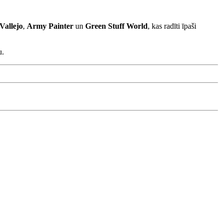
Vallejo
,
Army Painter
un
Green Stuff World
, kas radīti īpaši
u.