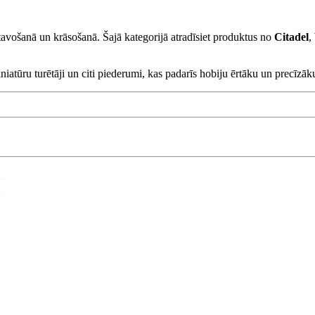
avošanā un krāsošanā. Šajā kategorijā atradīsiet produktus no
Citadel
,
iniatūru turētāji un citi piederumi, kas padarīs hobiju ērtāku un precīzāk