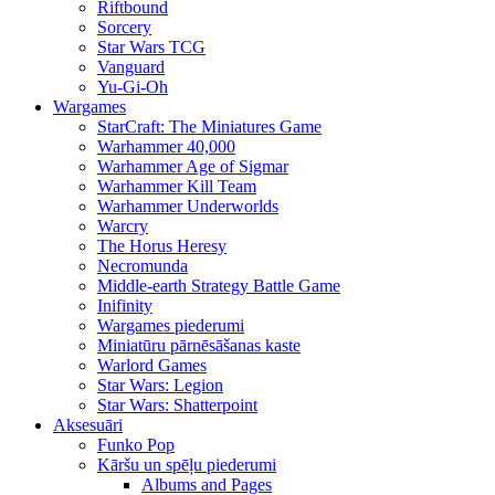
Riftbound
Sorcery
Star Wars TCG
Vanguard
Yu-Gi-Oh
Wargames
StarCraft: The Miniatures Game
Warhammer 40,000
Warhammer Age of Sigmar
Warhammer Kill Team
Warhammer Underworlds
Warcry
The Horus Heresy
Necromunda
Middle-earth Strategy Battle Game
Inifinity
Wargames piederumi
Miniatūru pārnēsāšanas kaste
Warlord Games
Star Wars: Legion
Star Wars: Shatterpoint
Aksesuāri
Funko Pop
Kāršu un spēļu piederumi
Albums and Pages