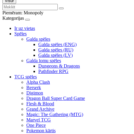
Visur
Piemēram:
Monopoly
Kategorijas
Ir uz vietas
Spēles
Galda spēles
Galda spēles (ENG)
Galda spēles (RU)
Galda spēles (LV)
Galda lomu spēles
Dungeons & Dragons
Pathfinder RPG
TCG spēles
Alpha Clash
Berserk
Digimon
Dragon Ball Super Card Game
Flesh & Blood
Grand Archive
Magic: The Gathering (MTG)
Marvel TCG
One Piece
Pokemon kārtis