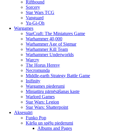
Riftbound
Sorcery
Star Wars TCG
Vanguard
Yu-Gi-Oh
Wargames
StarCraft: The Miniatures Game
Warhammer 40,000
Warhammer Age of Sigmar
Warhammer Kill Team
Warhammer Underworlds
Warcry
The Horus Heresy
Necromunda
Middle-earth Strategy Battle Game
Inifinity
Wargames piederumi
Miniatūru pārnēsāšanas kaste
Warlord Games
Star Wars: Legion
Star Wars: Shatterpoint
Aksesuāri
Funko Pop
Kāršu un spēļu piederumi
Albums and Pages