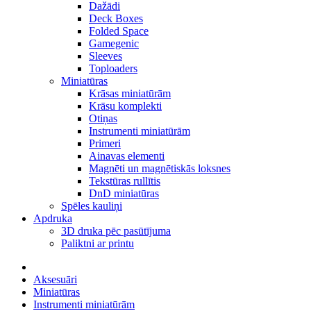
Dažādi
Deck Boxes
Folded Space
Gamegenic
Sleeves
Toploaders
Miniatūras
Krāsas miniatūrām
Krāsu komplekti
Otiņas
Instrumenti miniatūrām
Primeri
Ainavas elementi
Magnēti un magnētiskās loksnes
Tekstūras rullītis
DnD miniatūras
Spēles kauliņi
Apdruka
3D druka pēc pasūtījuma
Paliktni ar printu
Aksesuāri
Miniatūras
Instrumenti miniatūrām