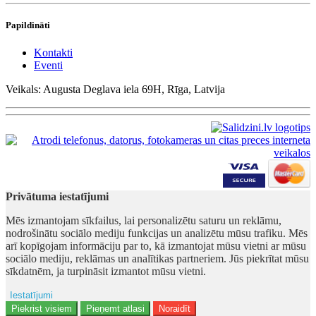
Papildināti
Kontakti
Eventi
Veikals: Augusta Deglava iela 69H, Rīga, Latvija
Privātuma iestatījumi
Mēs izmantojam sīkfailus, lai personalizētu saturu un reklāmu,
nodrošinātu sociālo mediju funkcijas un analizētu mūsu trafiku. Mēs
arī kopīgojam informāciju par to, kā izmantojat mūsu vietni ar mūsu
sociālo mediju, reklāmas un analītikas partneriem. Jūs piekrītat mūsu
sīkdatnēm, ja turpināsit izmantot mūsu vietni.
Iestatījumi
Ad storage
Piekrist visiem
Pieņemt atlasi
Noraidīt