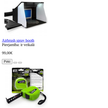
Airbrush spray booth
Pieejamība:
ir veikalā
99,00€
Pirkt