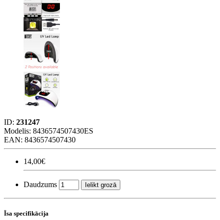
ID:
231247
Modelis:
8436574507430ES
EAN: 8436574507430
14,00€
Daudzums
Ielikt grozā
Īsa specifikācija