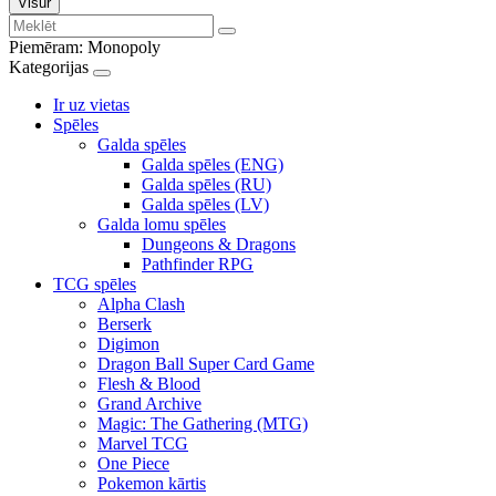
Visur
Piemēram:
Monopoly
Kategorijas
Ir uz vietas
Spēles
Galda spēles
Galda spēles (ENG)
Galda spēles (RU)
Galda spēles (LV)
Galda lomu spēles
Dungeons & Dragons
Pathfinder RPG
TCG spēles
Alpha Clash
Berserk
Digimon
Dragon Ball Super Card Game
Flesh & Blood
Grand Archive
Magic: The Gathering (MTG)
Marvel TCG
One Piece
Pokemon kārtis