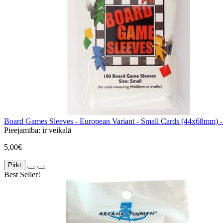
Board Games Sleeves - European Variant - Small Cards (44x68mm) -
Pieejamība:
ir veikalā
5,00€
Pirkt
Best Seller!