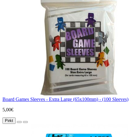
Board Games Sleeves - Extra Large (65x100mm) - (100 Sleeves)
5,00€
Pirkt