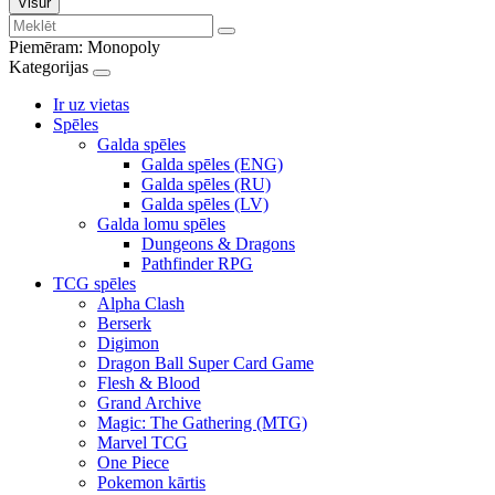
Visur
Piemēram:
Monopoly
Kategorijas
Ir uz vietas
Spēles
Galda spēles
Galda spēles (ENG)
Galda spēles (RU)
Galda spēles (LV)
Galda lomu spēles
Dungeons & Dragons
Pathfinder RPG
TCG spēles
Alpha Clash
Berserk
Digimon
Dragon Ball Super Card Game
Flesh & Blood
Grand Archive
Magic: The Gathering (MTG)
Marvel TCG
One Piece
Pokemon kārtis