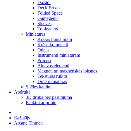
Dažādi
Deck Boxes
Folded Space
Gamegenic
Sleeves
Toploaders
Miniatūras
Krāsas miniatūrām
Krāsu komplekti
Otiņas
Instrumenti miniatūrām
Primeri
Ainavas elementi
Magnēti un magnētiskās loksnes
Tekstūras rullītis
DnD miniatūras
Spēles kauliņi
Apdruka
3D druka pēc pasūtījuma
Paliktni ar printu
Ražotājs
Arcane Tinmen