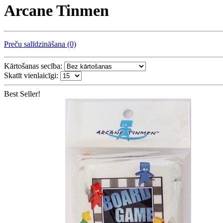
Arcane Tinmen
Preču salīdzināšana (0)
Kārtošanas secība:
Skatīt vienlaicīgi:
Best Seller!