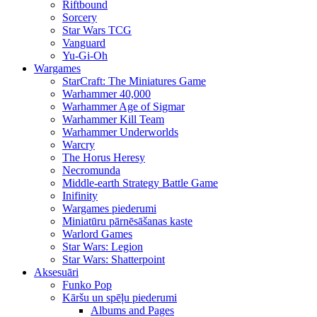
Riftbound
Sorcery
Star Wars TCG
Vanguard
Yu-Gi-Oh
Wargames
StarCraft: The Miniatures Game
Warhammer 40,000
Warhammer Age of Sigmar
Warhammer Kill Team
Warhammer Underworlds
Warcry
The Horus Heresy
Necromunda
Middle-earth Strategy Battle Game
Inifinity
Wargames piederumi
Miniatūru pārnēsāšanas kaste
Warlord Games
Star Wars: Legion
Star Wars: Shatterpoint
Aksesuāri
Funko Pop
Kāršu un spēļu piederumi
Albums and Pages