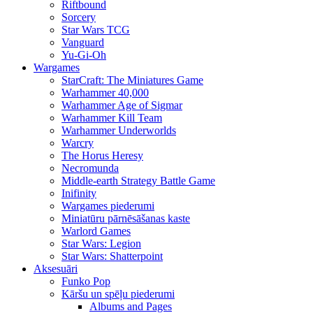
Riftbound
Sorcery
Star Wars TCG
Vanguard
Yu-Gi-Oh
Wargames
StarCraft: The Miniatures Game
Warhammer 40,000
Warhammer Age of Sigmar
Warhammer Kill Team
Warhammer Underworlds
Warcry
The Horus Heresy
Necromunda
Middle-earth Strategy Battle Game
Inifinity
Wargames piederumi
Miniatūru pārnēsāšanas kaste
Warlord Games
Star Wars: Legion
Star Wars: Shatterpoint
Aksesuāri
Funko Pop
Kāršu un spēļu piederumi
Albums and Pages