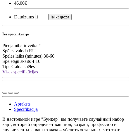
46,00€
Daudzums
Ielikt grozā
Īsa specifikācija
Pieejamība
ir veikalā
Spēles valoda
RU
Spēles laiks (minūtes)
30-60
Spēlētāju skaits
4-16
Tips
Galda spēles
Visas specifikācijas
Apraksts
Specifikācija
В настольной игре "Бункер" вы получаете случайный набор
карт, который определяет ваш пол, возраст, профессию и
другие черты, а ваша задача – убедить остальных, что этот