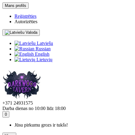
Mans profils
Reģistrēties
Autorizēties
Valoda
Latviešu
Russian
English
Lietuvių
+371 24931575
Darba dienas no 10:00 līdz 18:00
0
Jūsu pirkumu grozs ir tukšs!