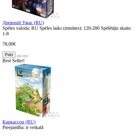
Древний Ужас (RU)
Spēles valoda:
RU
Spēles laiks (minūtes):
120-280
Spēlētāju skaits:
1-8
78,00€
Pirkt
Best Seller!
Каркассон (RU)
Pieejamība:
ir veikalā