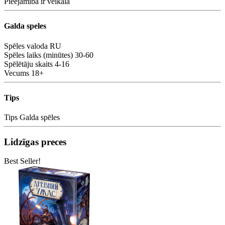
Pieejamība
ir veikalā
Galda speles
Spēles valoda
RU
Spēles laiks (minūtes)
30-60
Spēlētāju skaits
4-16
Vecums
18+
Tips
Tips
Galda spēles
Lidzīgas preces
Best Seller!