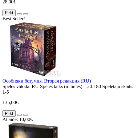
28,00€
Pirkt
Best Seller!
Особняки безумия. Вторая редакция (RU)
Spēles valoda:
RU
Spēles laiks (minūtes):
120-180
Spēlētāju skaits:
1-5
135,00€
Pirkt
Atlaide: 10,00€