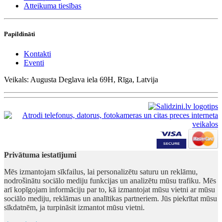
Atteikuma tiesības
Papildināti
Kontakti
Eventi
Veikals: Augusta Deglava iela 69H, Rīga, Latvija
Privātuma iestatījumi
Mēs izmantojam sīkfailus, lai personalizētu saturu un reklāmu,
nodrošinātu sociālo mediju funkcijas un analizētu mūsu trafiku. Mēs
arī kopīgojam informāciju par to, kā izmantojat mūsu vietni ar mūsu
sociālo mediju, reklāmas un analītikas partneriem. Jūs piekrītat mūsu
sīkdatnēm, ja turpināsit izmantot mūsu vietni.