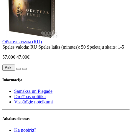
Обитель тьмы (RU)
Spēles valoda:
RU
Spēles laiks (minūtes):
50
Spēlētāju skaits:
1-5
57,00€
47,00€
Pirkt
Informācija
Samaksa un Piegāde
Drošības politika
Vispārīgie noteikumi
Atbalsts dienests
Kā nopirkt?