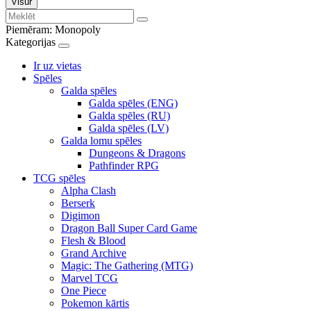
Visur
Piemēram:
Monopoly
Kategorijas
Ir uz vietas
Spēles
Galda spēles
Galda spēles (ENG)
Galda spēles (RU)
Galda spēles (LV)
Galda lomu spēles
Dungeons & Dragons
Pathfinder RPG
TCG spēles
Alpha Clash
Berserk
Digimon
Dragon Ball Super Card Game
Flesh & Blood
Grand Archive
Magic: The Gathering (MTG)
Marvel TCG
One Piece
Pokemon kārtis