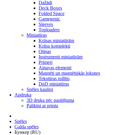
Dažādi
Deck Boxes
Folded Space
Gamegenic
Sleeves
Toploaders
Miniatūras
Krāsas miniatūrām
Krāsu komplekti
Otiņas
Instrumenti miniatūrām
Primeri
Ainavas elementi
Magnēti un magnētiskās loksnes
Tekstūras rullītis
DnD miniatūras
Spēles kauliņi
Apdruka
3D druka pēc pasūtījuma
Paliktni ar printu
Spēles
Galda spēles
Бункер (RU)