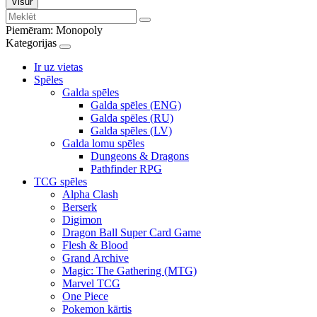
Visur
Piemēram:
Monopoly
Kategorijas
Ir uz vietas
Spēles
Galda spēles
Galda spēles (ENG)
Galda spēles (RU)
Galda spēles (LV)
Galda lomu spēles
Dungeons & Dragons
Pathfinder RPG
TCG spēles
Alpha Clash
Berserk
Digimon
Dragon Ball Super Card Game
Flesh & Blood
Grand Archive
Magic: The Gathering (MTG)
Marvel TCG
One Piece
Pokemon kārtis