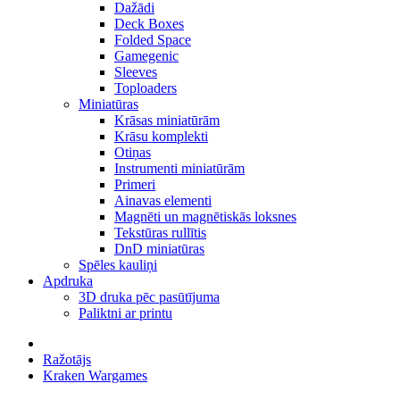
Dažādi
Deck Boxes
Folded Space
Gamegenic
Sleeves
Toploaders
Miniatūras
Krāsas miniatūrām
Krāsu komplekti
Otiņas
Instrumenti miniatūrām
Primeri
Ainavas elementi
Magnēti un magnētiskās loksnes
Tekstūras rullītis
DnD miniatūras
Spēles kauliņi
Apdruka
3D druka pēc pasūtījuma
Paliktni ar printu
Ražotājs
Kraken Wargames