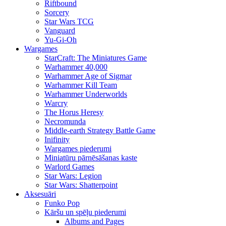
Riftbound
Sorcery
Star Wars TCG
Vanguard
Yu-Gi-Oh
Wargames
StarCraft: The Miniatures Game
Warhammer 40,000
Warhammer Age of Sigmar
Warhammer Kill Team
Warhammer Underworlds
Warcry
The Horus Heresy
Necromunda
Middle-earth Strategy Battle Game
Inifinity
Wargames piederumi
Miniatūru pārnēsāšanas kaste
Warlord Games
Star Wars: Legion
Star Wars: Shatterpoint
Aksesuāri
Funko Pop
Kāršu un spēļu piederumi
Albums and Pages