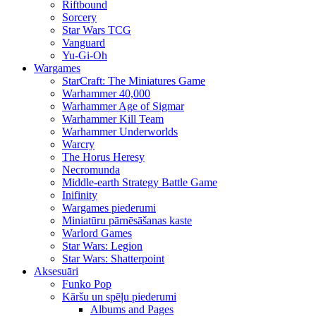
Riftbound
Sorcery
Star Wars TCG
Vanguard
Yu-Gi-Oh
Wargames
StarCraft: The Miniatures Game
Warhammer 40,000
Warhammer Age of Sigmar
Warhammer Kill Team
Warhammer Underworlds
Warcry
The Horus Heresy
Necromunda
Middle-earth Strategy Battle Game
Inifinity
Wargames piederumi
Miniatūru pārnēsāšanas kaste
Warlord Games
Star Wars: Legion
Star Wars: Shatterpoint
Aksesuāri
Funko Pop
Kāršu un spēļu piederumi
Albums and Pages