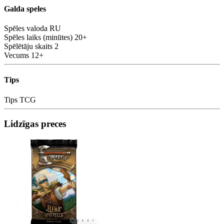
Galda speles
Spēles valoda
RU
Spēles laiks (minūtes)
20+
Spēlētāju skaits
2
Vecums
12+
Tips
Tips
TCG
Lidzīgas preces