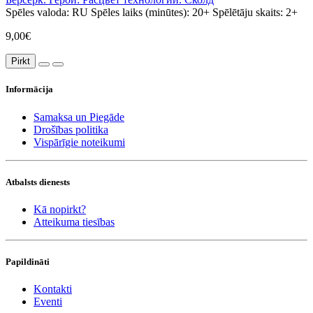
Spēles valoda:
RU
Spēles laiks (minūtes):
20+
Spēlētāju skaits:
2+
9,00€
Pirkt
Informācija
Samaksa un Piegāde
Drošības politika
Vispārīgie noteikumi
Atbalsts dienests
Kā nopirkt?
Atteikuma tiesības
Papildināti
Kontakti
Eventi