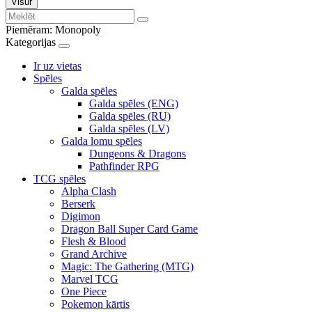
Visur
Piemēram:
Monopoly
Kategorijas
Ir uz vietas
Spēles
Galda spēles
Galda spēles (ENG)
Galda spēles (RU)
Galda spēles (LV)
Galda lomu spēles
Dungeons & Dragons
Pathfinder RPG
TCG spēles
Alpha Clash
Berserk
Digimon
Dragon Ball Super Card Game
Flesh & Blood
Grand Archive
Magic: The Gathering (MTG)
Marvel TCG
One Piece
Pokemon kārtis