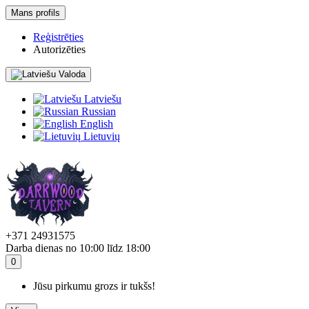
Mans profils
Reģistrēties
Autorizēties
Valoda
Latviešu
Russian
English
Lietuvių
+371 24931575
Darba dienas no 10:00 līdz 18:00
0
Jūsu pirkumu grozs ir tukšs!