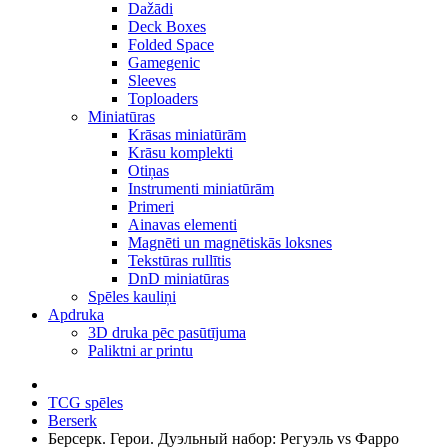
Dažādi
Deck Boxes
Folded Space
Gamegenic
Sleeves
Toploaders
Miniatūras
Krāsas miniatūrām
Krāsu komplekti
Otiņas
Instrumenti miniatūrām
Primeri
Ainavas elementi
Magnēti un magnētiskās loksnes
Tekstūras rullītis
DnD miniatūras
Spēles kauliņi
Apdruka
3D druka pēc pasūtījuma
Paliktni ar printu
TCG spēles
Berserk
Берсерк. Герои. Дуэльный набор: Регуэль vs Фарро