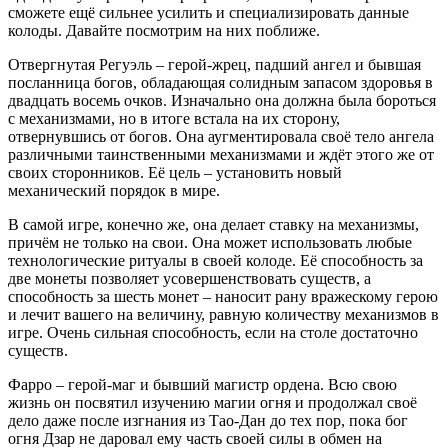
сможете ещё сильнее усилить и специализировать данные
колоды. Давайте посмотрим на них поближе.
Отвергнутая Регуэль – герой-жрец, падший ангел и бывшая
посланница богов, обладающая солидным запасом здоровья в
двадцать восемь очков. Изначально она должна была бороться
с механизмами, но в итоге встала на их сторону,
отвернувшись от богов. Она аугментировала своё тело ангела
различными таинственными механизмами и ждёт этого же от
своих сторонников. Её цель – установить новый
механический порядок в мире.
В самой игре, конечно же, она делает ставку на механизмы,
причём не только на свои. Она может использовать любые
технологические ритуалы в своей колоде. Её способность за
две монеты позволяет усовершенствовать существ, а
способность за шесть монет – наносит рану вражескому герою
и лечит вашего на величину, равную количеству механизмов в
игре. Очень сильная способность, если на столе достаточно
существ.
Фарро – герой-маг и бывший магистр ордена. Всю свою
жизнь он посвятил изучению магии огня и продолжал своё
дело даже после изгнания из Тао-Дан до тех пор, пока бог
огня Дзар не даровал ему часть своей силы в обмен на