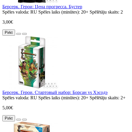
Берсерк. Герои: Цена прогресса. Бустер
Spēles valoda:
RU
Spēles laiks (minūtes):
20+
Spēlētāju skaits:
2
3,00€
Pirkt
Берсерк. Герои. Стартовый набор: Борсан vs Хэсодэ
Spēles valoda:
RU
Spēles laiks (minūtes):
20+
Spēlētāju skaits:
2+
5,00€
Pirkt