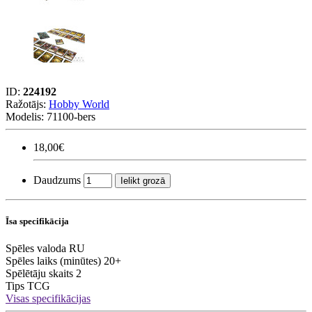
ID:
224192
Ražotājs:
Hobby World
Modelis:
71100-bers
18,00€
Daudzums
Ielikt grozā
Īsa specifikācija
Spēles valoda
RU
Spēles laiks (minūtes)
20+
Spēlētāju skaits
2
Tips
TCG
Visas specifikācijas