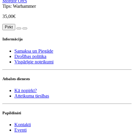
Mordor Orcs
Tips:
Warhammer
35,00€
Pirkt
Informācija
Samaksa un Piegāde
Drošības politika
Vispārīgie noteikumi
Atbalsts dienests
Kā nopirkt?
Atteikuma tiesības
Papildināti
Kontakti
Eventi