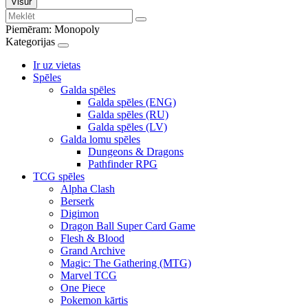
Visur
Piemēram:
Monopoly
Kategorijas
Ir uz vietas
Spēles
Galda spēles
Galda spēles (ENG)
Galda spēles (RU)
Galda spēles (LV)
Galda lomu spēles
Dungeons & Dragons
Pathfinder RPG
TCG spēles
Alpha Clash
Berserk
Digimon
Dragon Ball Super Card Game
Flesh & Blood
Grand Archive
Magic: The Gathering (MTG)
Marvel TCG
One Piece
Pokemon kārtis