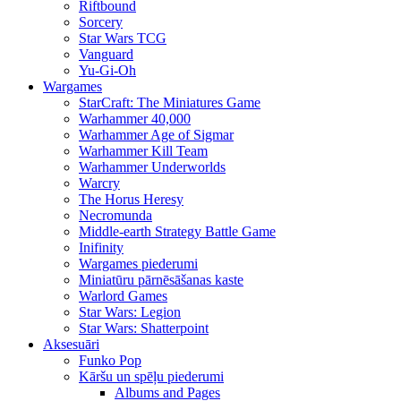
Riftbound
Sorcery
Star Wars TCG
Vanguard
Yu-Gi-Oh
Wargames
StarCraft: The Miniatures Game
Warhammer 40,000
Warhammer Age of Sigmar
Warhammer Kill Team
Warhammer Underworlds
Warcry
The Horus Heresy
Necromunda
Middle-earth Strategy Battle Game
Inifinity
Wargames piederumi
Miniatūru pārnēsāšanas kaste
Warlord Games
Star Wars: Legion
Star Wars: Shatterpoint
Aksesuāri
Funko Pop
Kāršu un spēļu piederumi
Albums and Pages