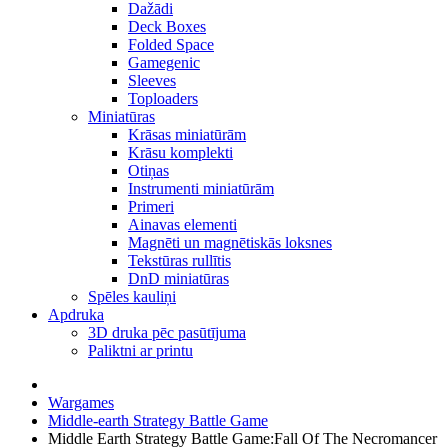
Dažādi
Deck Boxes
Folded Space
Gamegenic
Sleeves
Toploaders
Miniatūras
Krāsas miniatūrām
Krāsu komplekti
Otiņas
Instrumenti miniatūrām
Primeri
Ainavas elementi
Magnēti un magnētiskās loksnes
Tekstūras rullītis
DnD miniatūras
Spēles kauliņi
Apdruka
3D druka pēc pasūtījuma
Paliktni ar printu
Wargames
Middle-earth Strategy Battle Game
Middle Earth Strategy Battle Game:Fall Of The Necromancer