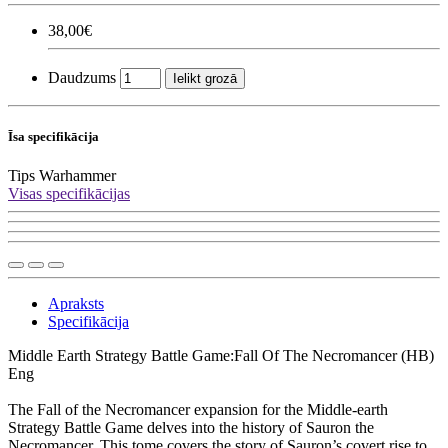
38,00€
Daudzums
Ielikt grozā
Īsa specifikācija
Tips
Warhammer
Visas specifikācijas
Apraksts
Specifikācija
Middle Earth Strategy Battle Game:Fall Of The Necromancer (HB)
Eng
The Fall of the Necromancer expansion for the Middle-earth
Strategy Battle Game delves into the history of Sauron the
Necromancer. This tome covers the story of Sauron’s covert rise to