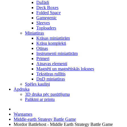
Dažādi
Deck Boxes
Folded Space
Gamegenic
Sleeves
Toploaders
Miniatūras
Krāsas miniatūrām
Krāsu komplekti
Otiņas
Instrumenti miniatūrām
Primeri
Ainavas elementi
Magnēti un magnētiskās loksnes
Tekstūras rullītis
DnD miniatūras
Spēles kauliņi
Apdruka
3D druka pēc pasūtījuma
Paliktni ar printu
Wargames
Middle-earth Strategy Battle Game
Mordor Battlehost - Middle Earth Strategy Battle Game