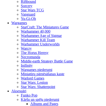
Riftbound
Sorcery
Star Wars TCG
Vanguard
Yu-Gi-Oh
Wargames
StarCraft: The Miniatures Game
Warhammer 40,000
Warhammer Age of Sigmar
Warhammer Kill Team
Warhammer Underworlds
Warcry
The Horus Heresy
Necromunda
Middle-earth Strategy Battle Game
Inifinity
Wargames piederumi
Miniatūru pārnēsāšanas kaste
Warlord Games
Star Wars: Legion
Star Wars: Shatterpoint
Aksesuāri
Funko Pop
Kāršu un spēļu piederumi
Albums and Pages