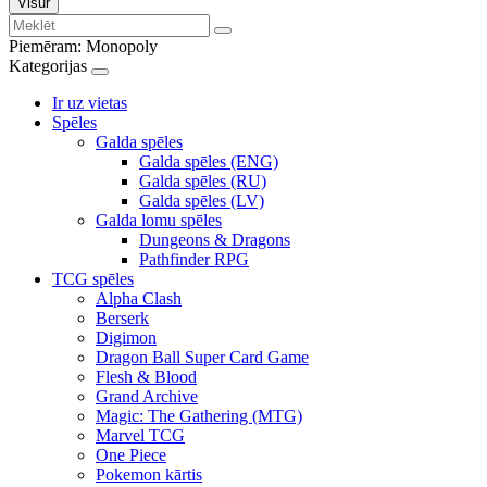
Visur
Piemēram:
Monopoly
Kategorijas
Ir uz vietas
Spēles
Galda spēles
Galda spēles (ENG)
Galda spēles (RU)
Galda spēles (LV)
Galda lomu spēles
Dungeons & Dragons
Pathfinder RPG
TCG spēles
Alpha Clash
Berserk
Digimon
Dragon Ball Super Card Game
Flesh & Blood
Grand Archive
Magic: The Gathering (MTG)
Marvel TCG
One Piece
Pokemon kārtis