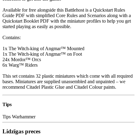
Available for free alongside this Battlehost is a Quickstart Rules
Guide PDF with simplified Core Rules and Scenarios along with a
Quickstart Booklet PDF with the miniature profiles to help you get
started playing as easily as possible.
Contains:
1x The Witch-king of Angmar™ Mounted
1x The Witch-king of Angmar™ on Foot
24x Mordor™ Orcs
6x Warg™ Riders
This set contains 32 plastic miniatures which come with all required
bases. Miniatures are supplied unassembled and unpainted – we
recommend Citadel Plastic Glue and Citadel Colour paints.
Tips
Tips
Warhammer
Lidzīgas preces