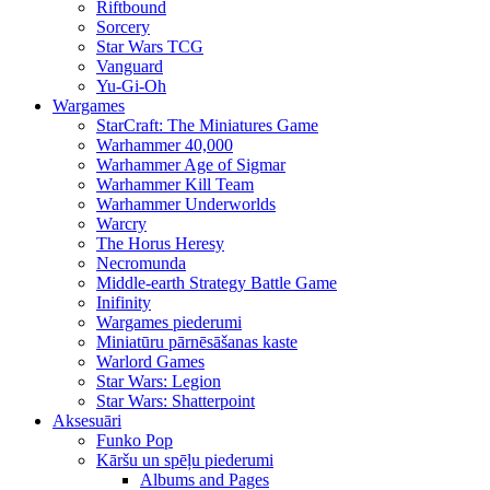
Riftbound
Sorcery
Star Wars TCG
Vanguard
Yu-Gi-Oh
Wargames
StarCraft: The Miniatures Game
Warhammer 40,000
Warhammer Age of Sigmar
Warhammer Kill Team
Warhammer Underworlds
Warcry
The Horus Heresy
Necromunda
Middle-earth Strategy Battle Game
Inifinity
Wargames piederumi
Miniatūru pārnēsāšanas kaste
Warlord Games
Star Wars: Legion
Star Wars: Shatterpoint
Aksesuāri
Funko Pop
Kāršu un spēļu piederumi
Albums and Pages