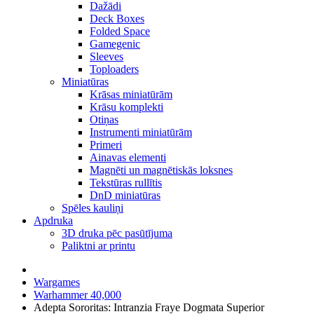
Dažādi
Deck Boxes
Folded Space
Gamegenic
Sleeves
Toploaders
Miniatūras
Krāsas miniatūrām
Krāsu komplekti
Otiņas
Instrumenti miniatūrām
Primeri
Ainavas elementi
Magnēti un magnētiskās loksnes
Tekstūras rullītis
DnD miniatūras
Spēles kauliņi
Apdruka
3D druka pēc pasūtījuma
Paliktni ar printu
Wargames
Warhammer 40,000
Adepta Sororitas: Intranzia Fraye Dogmata Superior