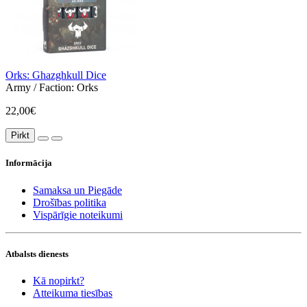
Orks: Ghazghkull Dice
Army / Faction:
Orks
22,00€
Pirkt
Informācija
Samaksa un Piegāde
Drošības politika
Vispārīgie noteikumi
Atbalsts dienests
Kā nopirkt?
Atteikuma tiesības