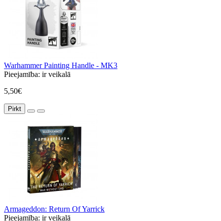
Warhammer Painting Handle - MK3
Pieejamība:
ir veikalā
5,50€
Pirkt
Armageddon: Return Of Yarrick
Pieejamība:
ir veikalā