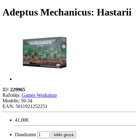
Adeptus Mechanicus: Hastarii
ID:
229965
Ražotājs:
Games Workshop
Modelis:
59-34
EAN: 5011921252251
41,00€
Daudzums
Ielikt grozā