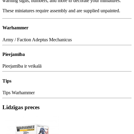
warning sigils, numbers, and more to decorate your miniatures.
These miniatures require assembly and are supplied unpainted.
Warhammer
Army / Faction
Adeptus Mechanicus
Pieejamība
Pieejamība
ir veikalā
Tips
Tips
Warhammer
Lidzīgas preces