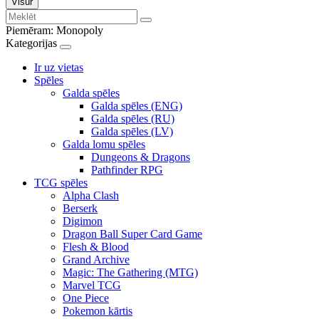
Visur
Piemēram:
Monopoly
Kategorijas
Ir uz vietas
Spēles
Galda spēles
Galda spēles (ENG)
Galda spēles (RU)
Galda spēles (LV)
Galda lomu spēles
Dungeons & Dragons
Pathfinder RPG
TCG spēles
Alpha Clash
Berserk
Digimon
Dragon Ball Super Card Game
Flesh & Blood
Grand Archive
Magic: The Gathering (MTG)
Marvel TCG
One Piece
Pokemon kārtis