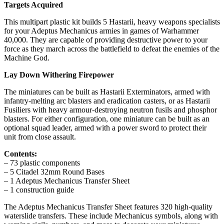
Targets Acquired
This multipart plastic kit builds 5 Hastarii, heavy weapons specialists
for your Adeptus Mechanicus armies in games of Warhammer
40,000. They are capable of providing destructive power to your
force as they march across the battlefield to defeat the enemies of the
Machine God.
Lay Down Withering Firepower
The miniatures can be built as Hastarii Exterminators, armed with
infantry-melting arc blasters and eradication casters, or as Hastarii
Fusiliers with heavy armour-destroying neutron fusils and phosphor
blasters. For either configuration, one miniature can be built as an
optional squad leader, armed with a power sword to protect their
unit from close assault.
Contents:
– 73 plastic components
– 5 Citadel 32mm Round Bases
– 1 Adeptus Mechanicus Transfer Sheet
– 1 construction guide
The Adeptus Mechanicus Transfer Sheet features 320 high-quality
waterslide transfers. These include Mechanicus symbols, along with