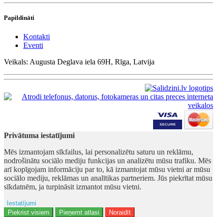
Papildināti
Kontakti
Eventi
Veikals: Augusta Deglava iela 69H, Rīga, Latvija
Privātuma iestatījumi
Mēs izmantojam sīkfailus, lai personalizētu saturu un reklāmu,
nodrošinātu sociālo mediju funkcijas un analizētu mūsu trafiku. Mēs
arī kopīgojam informāciju par to, kā izmantojat mūsu vietni ar mūsu
sociālo mediju, reklāmas un analītikas partneriem. Jūs piekrītat mūsu
sīkdatnēm, ja turpināsit izmantot mūsu vietni.
Iestatījumi
Ad storage
Piekrist visiem
Pieņemt atlasi
Noraidīt