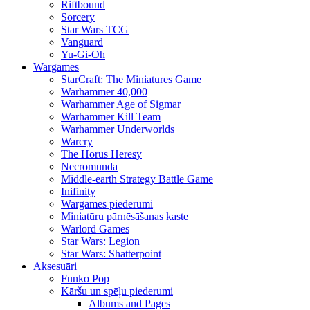
Riftbound
Sorcery
Star Wars TCG
Vanguard
Yu-Gi-Oh
Wargames
StarCraft: The Miniatures Game
Warhammer 40,000
Warhammer Age of Sigmar
Warhammer Kill Team
Warhammer Underworlds
Warcry
The Horus Heresy
Necromunda
Middle-earth Strategy Battle Game
Inifinity
Wargames piederumi
Miniatūru pārnēsāšanas kaste
Warlord Games
Star Wars: Legion
Star Wars: Shatterpoint
Aksesuāri
Funko Pop
Kāršu un spēļu piederumi
Albums and Pages