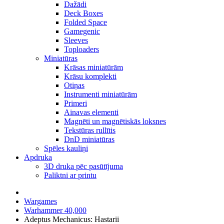
Dažādi
Deck Boxes
Folded Space
Gamegenic
Sleeves
Toploaders
Miniatūras
Krāsas miniatūrām
Krāsu komplekti
Otiņas
Instrumenti miniatūrām
Primeri
Ainavas elementi
Magnēti un magnētiskās loksnes
Tekstūras rullītis
DnD miniatūras
Spēles kauliņi
Apdruka
3D druka pēc pasūtījuma
Paliktni ar printu
Wargames
Warhammer 40,000
Adeptus Mechanicus: Hastarii