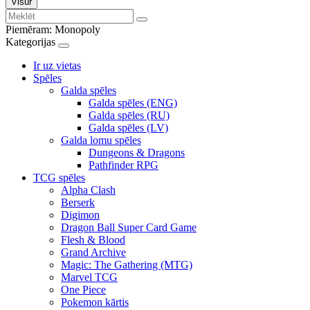
Visur
Piemēram:
Monopoly
Kategorijas
Ir uz vietas
Spēles
Galda spēles
Galda spēles (ENG)
Galda spēles (RU)
Galda spēles (LV)
Galda lomu spēles
Dungeons & Dragons
Pathfinder RPG
TCG spēles
Alpha Clash
Berserk
Digimon
Dragon Ball Super Card Game
Flesh & Blood
Grand Archive
Magic: The Gathering (MTG)
Marvel TCG
One Piece
Pokemon kārtis