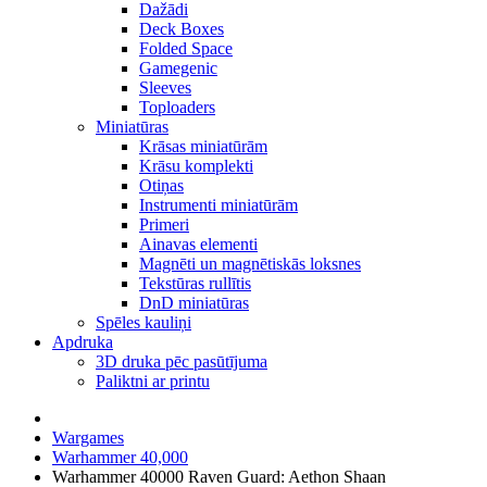
Dažādi
Deck Boxes
Folded Space
Gamegenic
Sleeves
Toploaders
Miniatūras
Krāsas miniatūrām
Krāsu komplekti
Otiņas
Instrumenti miniatūrām
Primeri
Ainavas elementi
Magnēti un magnētiskās loksnes
Tekstūras rullītis
DnD miniatūras
Spēles kauliņi
Apdruka
3D druka pēc pasūtījuma
Paliktni ar printu
Wargames
Warhammer 40,000
Warhammer 40000 Raven Guard: Aethon Shaan