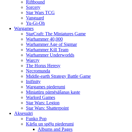
Riftbound
Sorcery
Star Wars TCG
Vanguard
Yu-Gi-Oh
Wargames
StarCraft: The Miniatures Game
Warhammer 40,000
Warhammer Age of Sigmar
Warhammer Kill Team
Warhammer Underworlds
Warcry
The Horus Heresy
Necromunda
Middle-earth Strategy Battle Game
Inifinity
Wargames piederumi
Miniatūru pārnēsāšanas kaste
Warlord Games
Star Wars: Legion
Star Wars: Shatterpoint
Aksesuāri
Funko Pop
Kāršu un spēļu piederumi
Albums and Pages