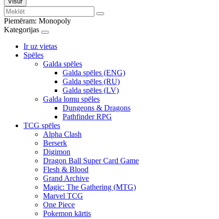
Visur
Piemēram:
Monopoly
Kategorijas
Ir uz vietas
Spēles
Galda spēles
Galda spēles (ENG)
Galda spēles (RU)
Galda spēles (LV)
Galda lomu spēles
Dungeons & Dragons
Pathfinder RPG
TCG spēles
Alpha Clash
Berserk
Digimon
Dragon Ball Super Card Game
Flesh & Blood
Grand Archive
Magic: The Gathering (MTG)
Marvel TCG
One Piece
Pokemon kārtis