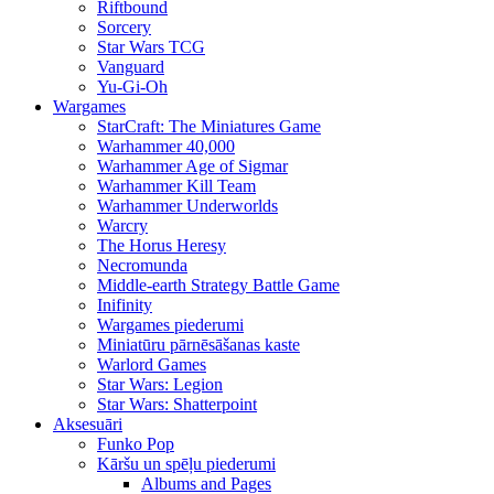
Riftbound
Sorcery
Star Wars TCG
Vanguard
Yu-Gi-Oh
Wargames
StarCraft: The Miniatures Game
Warhammer 40,000
Warhammer Age of Sigmar
Warhammer Kill Team
Warhammer Underworlds
Warcry
The Horus Heresy
Necromunda
Middle-earth Strategy Battle Game
Inifinity
Wargames piederumi
Miniatūru pārnēsāšanas kaste
Warlord Games
Star Wars: Legion
Star Wars: Shatterpoint
Aksesuāri
Funko Pop
Kāršu un spēļu piederumi
Albums and Pages