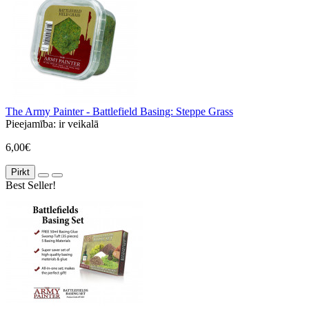
The Army Painter - Battlefield Basing: Steppe Grass
Pieejamība:
ir veikalā
6,00€
Pirkt
Best Seller!