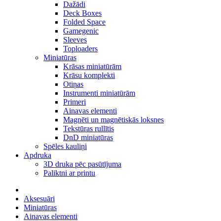
Dažādi
Deck Boxes
Folded Space
Gamegenic
Sleeves
Toploaders
Miniatūras
Krāsas miniatūrām
Krāsu komplekti
Otiņas
Instrumenti miniatūrām
Primeri
Ainavas elementi
Magnēti un magnētiskās loksnes
Tekstūras rullītis
DnD miniatūras
Spēles kauliņi
Apdruka
3D druka pēc pasūtījuma
Paliktni ar printu
Aksesuāri
Miniatūras
Ainavas elementi