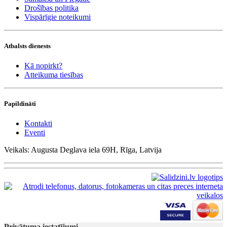
Drošības politika
Vispārīgie noteikumi
Atbalsts dienests
Kā nopirkt?
Atteikuma tiesības
Papildināti
Kontakti
Eventi
Veikals: Augusta Deglava iela 69H, Rīga, Latvija
Privātuma iestatījumi