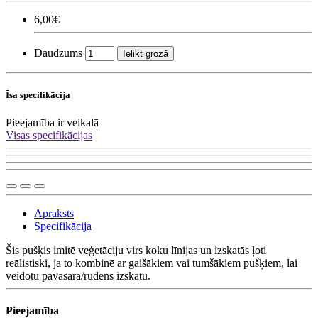
6,00€
Daudzums
Ielikt grozā
Īsa specifikācija
Pieejamība
ir veikalā
Visas specifikācijas
Apraksts
Specifikācija
Šis pušķis imitē veģetāciju virs koku līnijas un izskatās ļoti
reālistiski, ja to kombinē ar gaišākiem vai tumšākiem pušķiem, lai
veidotu pavasara/rudens izskatu.
Pieejamība