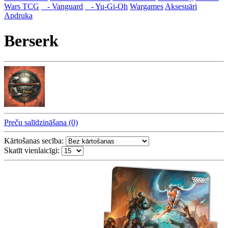
Wars TCG
- Vanguard
- Yu-Gi-Oh
Wargames
Aksesuāri
Apdruka
Berserk
Preču salīdzināšana (0)
Kārtošanas secība:
Skatīt vienlaicīgi: