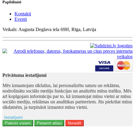
Papildināti
Kontakti
Eventi
Veikals: Augusta Deglava iela 69H, Rīga, Latvija
Privātuma iestatījumi
Mēs izmantojam sīkfailus, lai personalizētu saturu un reklāmu,
nodrošinātu sociālo mediju funkcijas un analizētu mūsu trafiku. Mēs
arī kopīgojam informāciju par to, kā izmantojat mūsu vietni ar mūsu
sociālo mediju, reklāmas un analītikas partneriem. Jūs piekrītat mūsu
sīkdatnēm, ja turpināsit izmantot mūsu vietni.
Iestatījumi
Ad storage
Piekrist visiem
Pieņemt atlasi
Noraidīt
Lietotāja dati