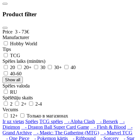
Product filter
Price
3
-
73
€
Manufacturer
Hobby World
Tips
TCG
Spēles laiks (minūtes)
20
20+
30
30+
40
40-60
Show all
Spēles valoda
RU
Spēlētāju skaits
2
2+
2-4
Vecums
12+
Только в магазинах
Ir uz vietas
Spēles
TCG spēles
- Alpha Clash
- Berserk
-
Digimon
- Dragon Ball Super Card Game
- Flesh & Blood
-
Grand Archive
- Magic: The Gathering (MTG)
- Marvel TCG
- One Piece
- Pokemon kārtis
- Riftbound
- Sorcery
- Star