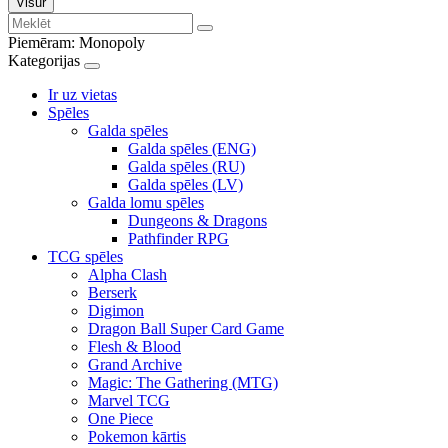
Visur
Piemēram:
Monopoly
Kategorijas
Ir uz vietas
Spēles
Galda spēles
Galda spēles (ENG)
Galda spēles (RU)
Galda spēles (LV)
Galda lomu spēles
Dungeons & Dragons
Pathfinder RPG
TCG spēles
Alpha Clash
Berserk
Digimon
Dragon Ball Super Card Game
Flesh & Blood
Grand Archive
Magic: The Gathering (MTG)
Marvel TCG
One Piece
Pokemon kārtis