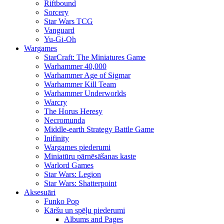
Riftbound
Sorcery
Star Wars TCG
Vanguard
Yu-Gi-Oh
Wargames
StarCraft: The Miniatures Game
Warhammer 40,000
Warhammer Age of Sigmar
Warhammer Kill Team
Warhammer Underworlds
Warcry
The Horus Heresy
Necromunda
Middle-earth Strategy Battle Game
Inifinity
Wargames piederumi
Miniatūru pārnēsāšanas kaste
Warlord Games
Star Wars: Legion
Star Wars: Shatterpoint
Aksesuāri
Funko Pop
Kāršu un spēļu piederumi
Albums and Pages