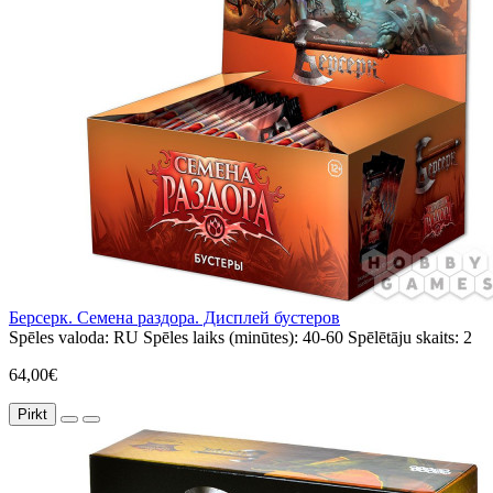
Берсерк. Семена раздора. Дисплей бустеров
Spēles valoda:
RU
Spēles laiks (minūtes):
40-60
Spēlētāju skaits:
2
64,00€
Pirkt