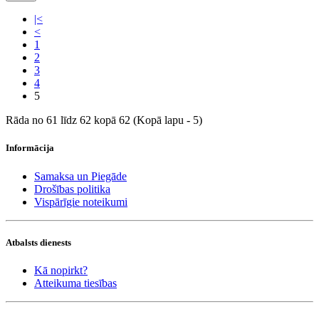
|<
<
1
2
3
4
5
Rāda no 61 līdz 62 kopā 62 (Kopā lapu - 5)
Informācija
Samaksa un Piegāde
Drošības politika
Vispārīgie noteikumi
Atbalsts dienests
Kā nopirkt?
Atteikuma tiesības