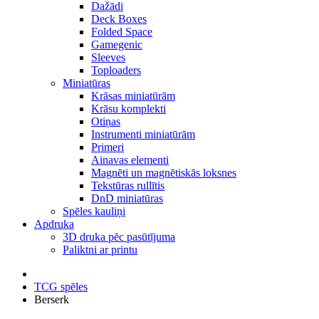
Dažādi
Deck Boxes
Folded Space
Gamegenic
Sleeves
Toploaders
Miniatūras
Krāsas miniatūrām
Krāsu komplekti
Otiņas
Instrumenti miniatūrām
Primeri
Ainavas elementi
Magnēti un magnētiskās loksnes
Tekstūras rullītis
DnD miniatūras
Spēles kauliņi
Apdruka
3D druka pēc pasūtījuma
Paliktni ar printu
TCG spēles
Berserk