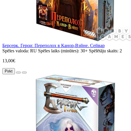
Берсерк. Герои: Переполох в Канор-Вэйне. Сейвар
Spēles valoda:
RU
Spēles laiks (minūtes):
30+
Spēlētāju skaits:
2
13,00€
Pirkt