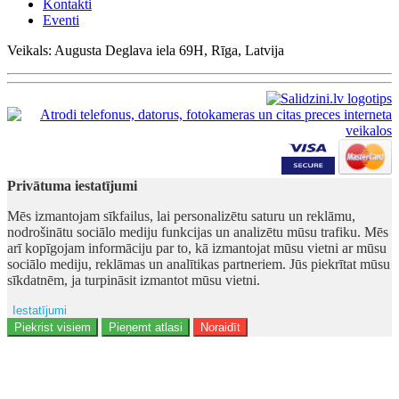
Kontakti
Eventi
Veikals: Augusta Deglava iela 69H, Rīga, Latvija
Privātuma iestatījumi
Mēs izmantojam sīkfailus, lai personalizētu saturu un reklāmu,
nodrošinātu sociālo mediju funkcijas un analizētu mūsu trafiku. Mēs
arī kopīgojam informāciju par to, kā izmantojat mūsu vietni ar mūsu
sociālo mediju, reklāmas un analītikas partneriem. Jūs piekrītat mūsu
sīkdatnēm, ja turpināsit izmantot mūsu vietni.
Iestatījumi
Ad storage
Piekrist visiem
Pieņemt atlasi
Noraidīt
Lietotāja dati
Reklāmas personalizēšana
Analītika
Funkcionalitāte