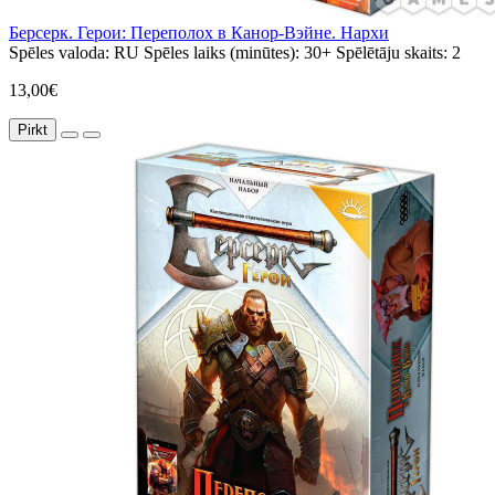
Берсерк. Герои: Переполох в Канор-Вэйне. Нархи
Spēles valoda:
RU
Spēles laiks (minūtes):
30+
Spēlētāju skaits:
2
13,00€
Pirkt