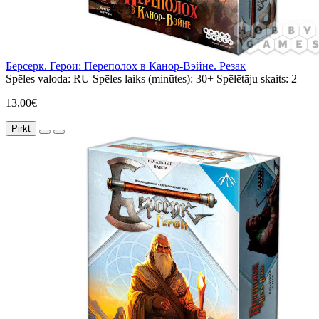
Берсерк. Герои: Переполох в Канор-Вэйне. Резак
Spēles valoda:
RU
Spēles laiks (minūtes):
30+
Spēlētāju skaits:
2
13,00€
Pirkt