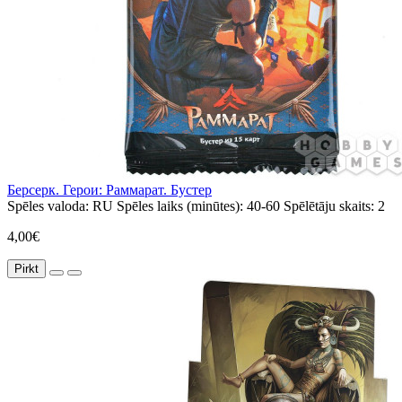
Берсерк. Герои: Раммарат. Бустер
Spēles valoda:
RU
Spēles laiks (minūtes):
40-60
Spēlētāju skaits:
2
4,00€
Pirkt