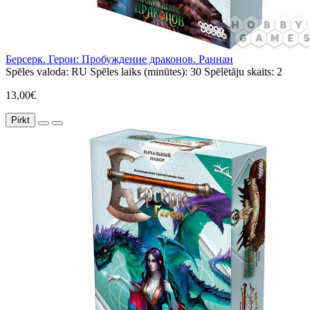
Берсерк. Герои: Пробуждение драконов. Раннан
Spēles valoda:
RU
Spēles laiks (minūtes):
30
Spēlētāju skaits:
2
13,00€
Pirkt