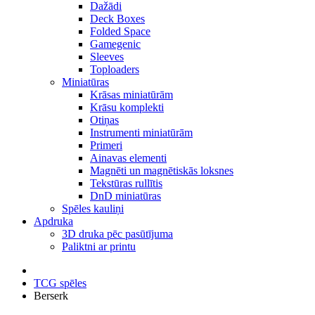
Dažādi
Deck Boxes
Folded Space
Gamegenic
Sleeves
Toploaders
Miniatūras
Krāsas miniatūrām
Krāsu komplekti
Otiņas
Instrumenti miniatūrām
Primeri
Ainavas elementi
Magnēti un magnētiskās loksnes
Tekstūras rullītis
DnD miniatūras
Spēles kauliņi
Apdruka
3D druka pēc pasūtījuma
Paliktni ar printu
TCG spēles
Berserk