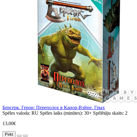
Берсерк. Герои: Переполох в Канор-Вэйне. Грых
Spēles valoda:
RU
Spēles laiks (minūtes):
30+
Spēlētāju skaits:
2
13,00€
Pirkt