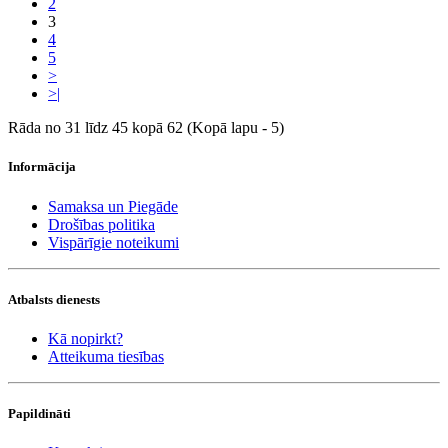
2
3
4
5
>
>|
Rāda no 31 līdz 45 kopā 62 (Kopā lapu - 5)
Informācija
Samaksa un Piegāde
Drošības politika
Vispārīgie noteikumi
Atbalsts dienests
Kā nopirkt?
Atteikuma tiesības
Papildināti