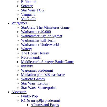
Riftbound
Sorcery
Star Wars TCG
Vanguard
Yu-Gi-Oh
Wargames
StarCraft: The Miniatures Game
Warhammer 40,000
Warhammer Age of Sigmar
Warhammer Kill Team
Warhammer Underworlds
Warcry
The Horus Heresy
Necromunda
Middle-earth Strategy Battle Game
Inifinity
Wargames piederumi
Miniatūru pārnēsāšanas kaste
Warlord Games
Star Wars: Legion
Star Wars: Shatterpoint
Aksesuāri
Funko Pop
Kāršu un spēļu piederumi
Albums and Pages