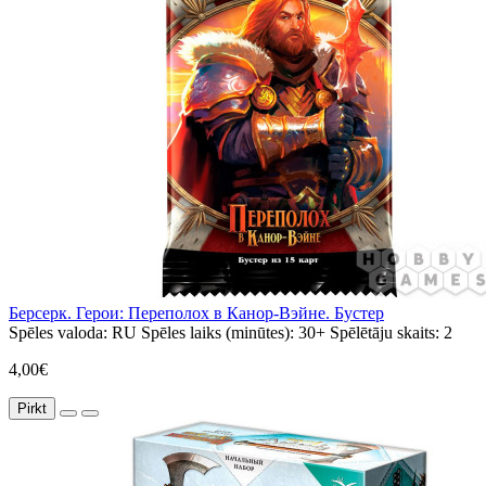
Берсерк. Герои: Переполох в Канор-Вэйне. Бустер
Spēles valoda:
RU
Spēles laiks (minūtes):
30+
Spēlētāju skaits:
2
4,00€
Pirkt