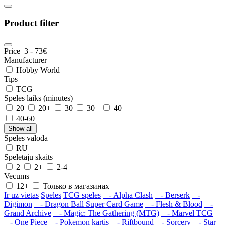
Product filter
Price
3
-
73
€
Manufacturer
Hobby World
Tips
TCG
Spēles laiks (minūtes)
20
20+
30
30+
40
40-60
Show all
Spēles valoda
RU
Spēlētāju skaits
2
2+
2-4
Vecums
12+
Только в магазинах
Ir uz vietas
Spēles
TCG spēles
- Alpha Clash
- Berserk
-
Digimon
- Dragon Ball Super Card Game
- Flesh & Blood
-
Grand Archive
- Magic: The Gathering (MTG)
- Marvel TCG
- One Piece
- Pokemon kārtis
- Riftbound
- Sorcery
- Star