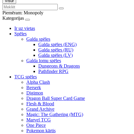
Visur
Piemēram:
Monopoly
Kategorijas
Ir uz vietas
Spēles
Galda spēles
Galda spēles (ENG)
Galda spēles (RU)
Galda spēles (LV)
Galda lomu spēles
Dungeons & Dragons
Pathfinder RPG
TCG spēles
Alpha Clash
Berserk
Digimon
Dragon Ball Super Card Game
Flesh & Blood
Grand Archive
Magic: The Gathering (MTG)
Marvel TCG
One Piece
Pokemon kārtis