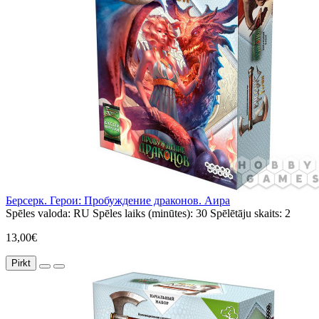
Берсерк. Герои: Пробуждение драконов. Аира
Spēles valoda:
RU
Spēles laiks (minūtes):
30
Spēlētāju skaits:
2
13,00€
Pirkt