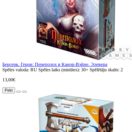
Берсерк. Герои: Переполох в Канор-Вэйне. Элевера
Spēles valoda:
RU
Spēles laiks (minūtes):
30+
Spēlētāju skaits:
2
13,00€
Pirkt