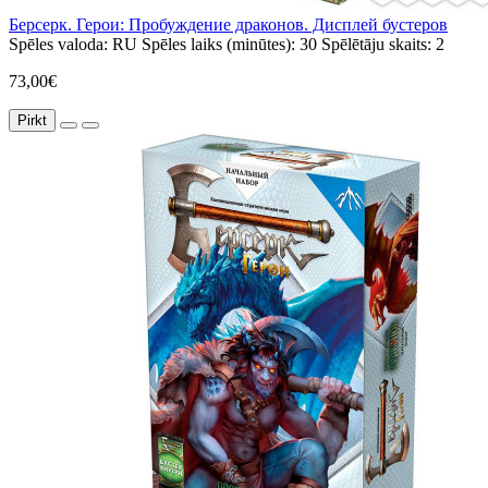
Берсерк. Герои: Пробуждение драконов. Дисплей бустеров
Spēles valoda:
RU
Spēles laiks (minūtes):
30
Spēlētāju skaits:
2
73,00€
Pirkt