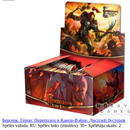
Берсерк. Герои: Переполох в Канор-Вэйне. Дисплей бустеров
Spēles valoda:
RU
Spēles laiks (minūtes):
30+
Spēlētāju skaits:
2