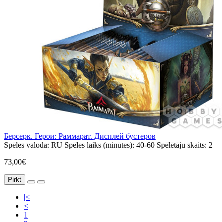
Берсерк. Герои: Раммарат. Дисплей бустеров
Spēles valoda:
RU
Spēles laiks (minūtes):
40-60
Spēlētāju skaits:
2
73,00€
Pirkt
|<
<
1