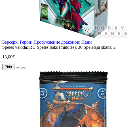
Берсерк. Герои: Пробуждение драконов: Пани
Spēles valoda:
RU
Spēles laiks (minūtes):
30
Spēlētāju skaits:
2
13,00€
Pirkt