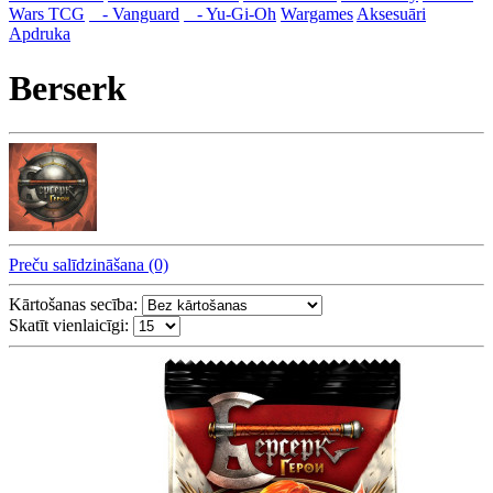
Wars TCG
- Vanguard
- Yu-Gi-Oh
Wargames
Aksesuāri
Apdruka
Berserk
Preču salīdzināšana (0)
Kārtošanas secība:
Skatīt vienlaicīgi: