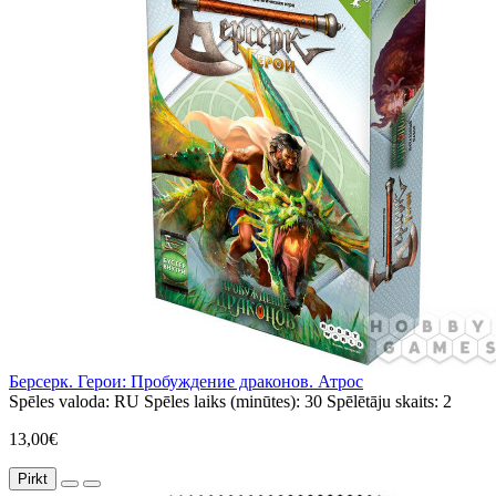
Берсерк. Герои: Пробуждение драконов. Атрос
Spēles valoda:
RU
Spēles laiks (minūtes):
30
Spēlētāju skaits:
2
13,00€
Pirkt