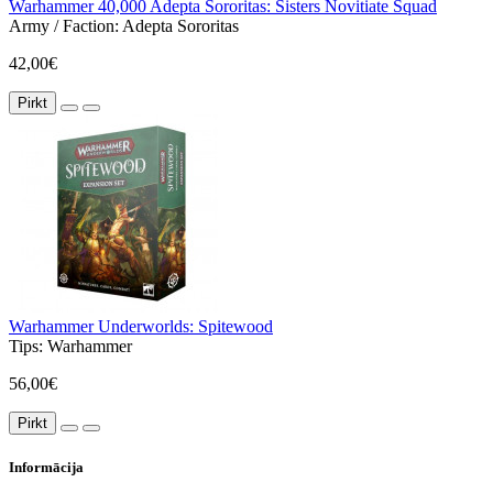
Warhammer 40,000 Adepta Sororitas: Sisters Novitiate Squad
Army / Faction:
Adepta Sororitas
42,00€
Pirkt
Warhammer Underworlds: Spitewood
Tips:
Warhammer
56,00€
Pirkt
Informācija