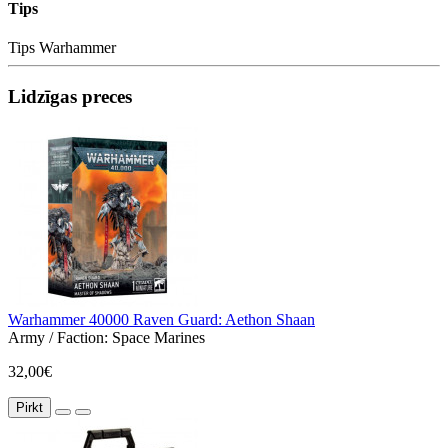
Tips
Tips
Warhammer
Lidzīgas preces
Warhammer 40000 Raven Guard: Aethon Shaan
Army / Faction:
Space Marines
32,00€
Pirkt