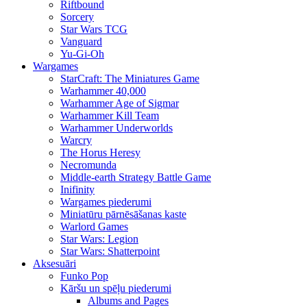
Riftbound
Sorcery
Star Wars TCG
Vanguard
Yu-Gi-Oh
Wargames
StarCraft: The Miniatures Game
Warhammer 40,000
Warhammer Age of Sigmar
Warhammer Kill Team
Warhammer Underworlds
Warcry
The Horus Heresy
Necromunda
Middle-earth Strategy Battle Game
Inifinity
Wargames piederumi
Miniatūru pārnēsāšanas kaste
Warlord Games
Star Wars: Legion
Star Wars: Shatterpoint
Aksesuāri
Funko Pop
Kāršu un spēļu piederumi
Albums and Pages