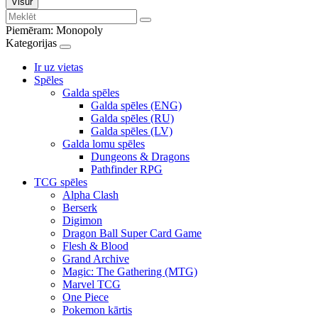
Visur
Piemēram:
Monopoly
Kategorijas
Ir uz vietas
Spēles
Galda spēles
Galda spēles (ENG)
Galda spēles (RU)
Galda spēles (LV)
Galda lomu spēles
Dungeons & Dragons
Pathfinder RPG
TCG spēles
Alpha Clash
Berserk
Digimon
Dragon Ball Super Card Game
Flesh & Blood
Grand Archive
Magic: The Gathering (MTG)
Marvel TCG
One Piece
Pokemon kārtis