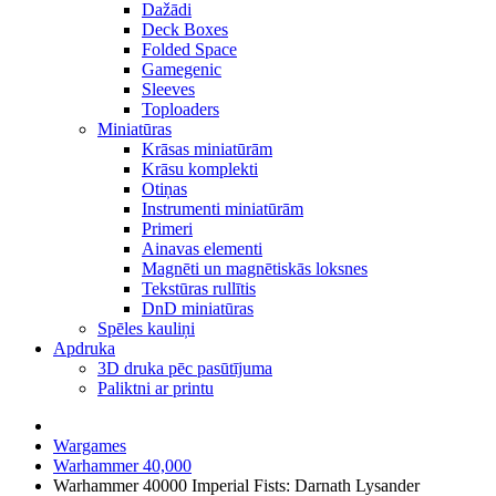
Dažādi
Deck Boxes
Folded Space
Gamegenic
Sleeves
Toploaders
Miniatūras
Krāsas miniatūrām
Krāsu komplekti
Otiņas
Instrumenti miniatūrām
Primeri
Ainavas elementi
Magnēti un magnētiskās loksnes
Tekstūras rullītis
DnD miniatūras
Spēles kauliņi
Apdruka
3D druka pēc pasūtījuma
Paliktni ar printu
Wargames
Warhammer 40,000
Warhammer 40000 Imperial Fists: Darnath Lysander